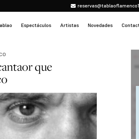
reservas@tablaoflamenco1
tablao
Espectáculos
Artistas
Novedades
Contac
NCO
 cantaor que
co