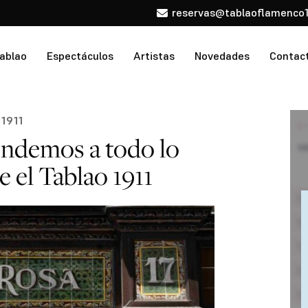
reservas@tablaoflamenco1
tablao
Espectáculos
Artistas
Novedades
Contac
1911
ondemos a todo lo
e el Tablao 1911