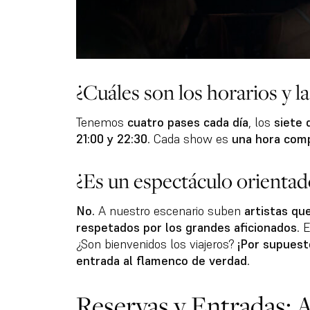
¿Cuáles son los horarios y l
Tenemos
cuatro pases cada día
, los
siete 
21:00 y 22:30
. Cada show es
una hora comp
¿Es un espectáculo orientado
No.
A nuestro escenario suben
artistas qu
respetados por los grandes aficionados
. 
¿Son bienvenidos los viajeros?
¡Por supuest
entrada al flamenco de verdad
.
Reservas y Entradas: