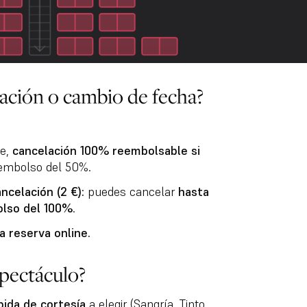
elación o cambio de fecha?
te,
cancelación 100% reembolsable si
reembolso del 50%.
celación (2 €):
puedes cancelar
hasta
lso del 100%
.
 reserva online.
spectáculo?
ida de cortesía
a elegir (Sangría, Tinto