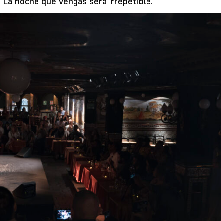
.
La noche que vengas será irrepetible.