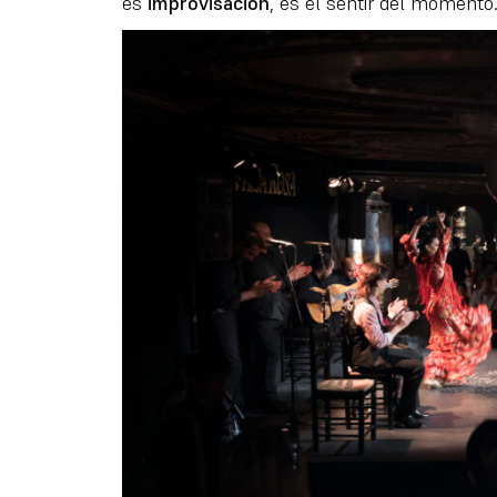
es
improvisación
, es el sentir del momento