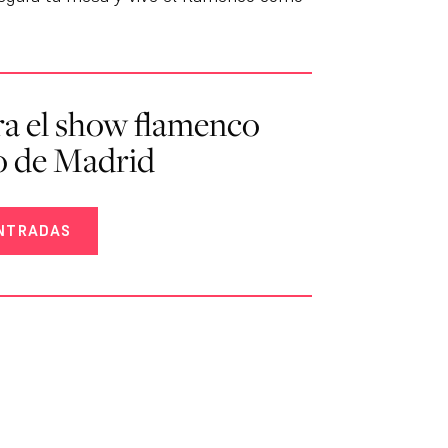
a el show flamenco
o de Madrid
NTRADAS