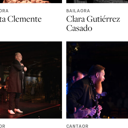
ORA
BAILAORA
ta Clemente
Clara Gutiérrez
Casado
OR
CANTAOR