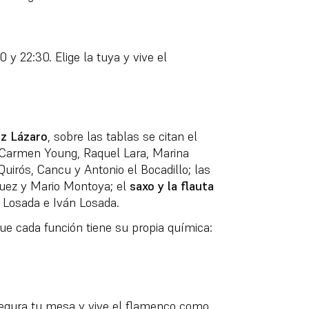
 y 22:30. Elige la tuya y vive el
z Lázaro
, sobre las tablas se citan el
, Carmen Young, Raquel Lara, Marina
uirós, Cancu y Antonio el Bocadillo; las
quez y Mario Montoya; el
saxo y la flauta
Losada e Iván Losada.
que cada función tiene su propia química:
Asegura tu mesa y vive el flamenco como