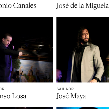
onio Canales
José de la Miguela
OR
BAILAOR
onso Losa
José Maya