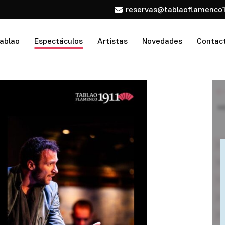
reservas@tablaoflamenco1
tablao
Espectáculos
Artistas
Novedades
Contac