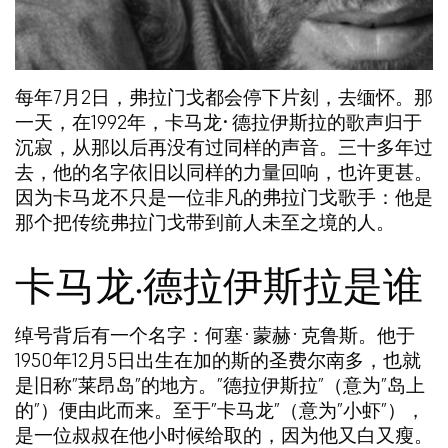
每年7月2日，弗拉门戈都会停下片刻，去缅怀。那
一天，在1992年，
卡马龙·德拉伊斯拉
的歌声归于
沉寂，从那以后再没有过同样的声音。三十多年过
去，他的名字依旧以同样的力量回响，也许更甚。
因为卡马龙不只是一位非凡的弗拉门戈歌手：他是
那个把传统弗拉门戈带到前人未至之境的人。
卡马龙·德拉伊斯拉是谁
绰号背后有一个名字：何塞·蒙赫·克鲁斯。他于
1950年12月5日出生在加的斯的圣费尔南多，也就
是旧称”莱昂岛”的地方。”德拉伊斯拉”（意为”岛上
的”）便由此而来。至于”卡马龙”（意为”小虾”），
是一位叔叔在他小时候给取的，因为他又白又瘦。