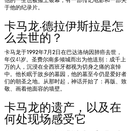
于他的纪录片。
卡马龙·德拉伊斯拉是怎
么去世的？
卡马龙于
1992年7月2日
在巴达洛纳因肺癌去世，
年仅41岁。圣费尔南多倾城而出为他送别：成千上
万的人，沉浸在全西班牙都视为切身之痛的哀悼
中。他长眠于故乡的墓园，他的墓至今仍是爱好者
们的朝圣之地。从那时起，神话开始了：再版、致
敬、画着他面容的墙壁。
卡马龙的遗产，以及在
何处现场感受它