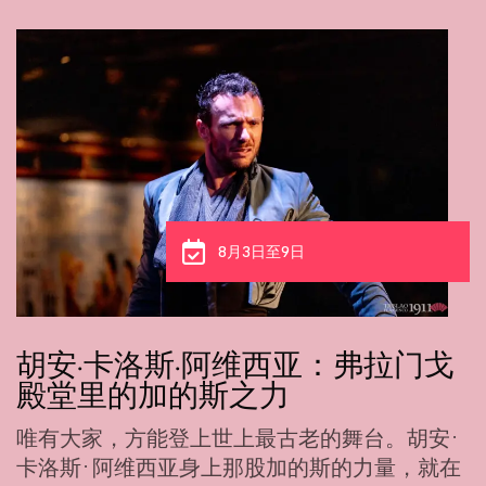
日
8月8日至9日
亚：弗拉门戈
新秀的老灵魂：克劳迪
雷拉
老的舞台。胡安·
我们诚邀您感受克劳迪娅·德·
的斯的力量，就在
与成熟，她用舞蹈证明：当灵