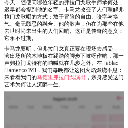
今天，随便问哪位年轻的弗拉门戈歌手师承何处，
迟早都会提到他的名字。卡马龙改变了人们理解弗
拉门戈歌唱的方式：敢于冒险的自由、咬字与换
气、毫无顾忌的融合。他的歌声，仍在为那些在他
去世时尚未出生的人们回响。这正是传奇的意义：
它永不过期。
卡马龙要听，但弗拉门戈真正要在现场去感受——
演出场所的木地板在踢踏的脚步下吱呀作响，那一
声弗拉门戈特有的呐喊就在几步之外。在 Tablao
Flamenco 1911，我们每晚都让这团火焰燃烧不息：
来看看我们的
马德里弗拉门戈演出
，亲身感受这门
艺术为何让人沉醉一生。