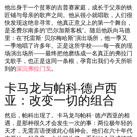
他出身于一个贫寒的吉普赛家庭，成长于父亲的铁
匠铺与母亲的歌声之间。他从很小就唱歌，人们很
快发现这绝非寻常。他真正意义上的第一个舞台，
是圣费尔南多的”巴尔加斯客栈”。随后他跃向马德
里：在”托雷斯·贝尔梅哈斯”演出场所，他一季又
一季地唱了许多年。正是这所学校——每一夜的现
场演出场所——最终把他磨练成一名真正的弗拉门
戈歌手，也正是这同一条根，孕育出我们今天所听
到的
深沉弗拉门戈
。
卡马龙与帕科·德卢西
亚：改变一切的组合
然后，帕科出现了。卡马龙与帕科·德卢西亚的相
遇，是那种很久才会发生一次的事：两位极年轻的
天才，无需言语便彼此心领神会。他们在六十年代