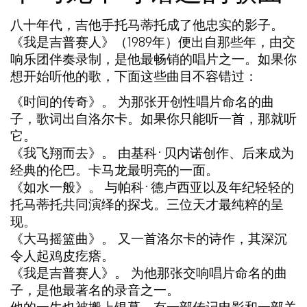
八十年代，吉他手托马蒂托成了他忠实的影子。
《我是吉普赛人》（1989年）便出自那些年，由交
响乐团伴奏录制，是他最畅销的唱片之一。如果你
想开始听他的歌，下面这些曲目不容错过：
《时间的传奇》。
为那张开创性唱片命名的曲
子，歌词出自洛尔卡。如果你只能听一首，那就听
它。
《我飞翔而去》。
由基科·贝内诺创作、后来成为
经典的伦巴。卡马龙最明亮的一面。
《如水一般》。
与帕科·德卢西亚以及年纪轻轻的
托马蒂托共同演绎的探戈。三位天才最纯粹的呈
现。
《大马摇篮曲》。
又一首洛尔卡的诗作，其深沉
令人起鸡皮疙瘩。
《我是吉普赛人》。
为他那张交响唱片命名的曲
子，是他最著名的录音之一。
他的一生也被搬上银幕，有一部传记电影和一部关