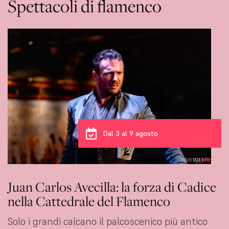
Spettacoli di flamenco
Dal 3 al 6 agosto
a di Cadice
Carmen Young: l’eleganza fatt
co
Tablao 1911
o più antico
Ha attraversato un oceano per impa