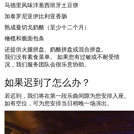
马德里风味洋葱西班牙土豆饼
加泰罗尼亚伊比利亚香肠
熟成曼切戈奶酪（至少十二个月）
橄榄和脆面包条
还提供火腿拼盘、奶酪拼盘或混合拼盘。
我们没有素食菜单。
如果您有
过敏或不耐受情
况
，我们
服务团队会很乐意协助
。
如果迟到了怎么办？
若迟到，我们将在
第一段乐曲间隙
为您安排入座。
如有空位，可为您安排
当日稍晚一场演出
。