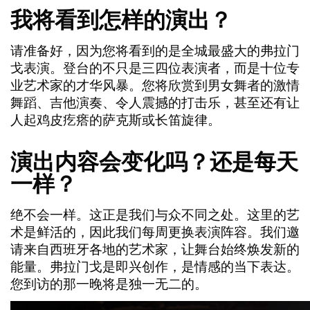
我将看到怎样的演出？
请准备好，因为您将看到的是
全城最盛大的弗拉门
戈表演
。登台的不只是三四位表演者，而是
十位专
业艺术家的才华风暴
。您将欣赏到
男女舞者的激情
舞蹈
、
吉他演奏
、令人震撼的
打击乐
，甚至还有让
人起鸡皮疙瘩的
萨克斯或长笛旋律
。
演出内容会变化吗？还是每天
一样？
绝不会一样。这正是我们与众不同之处。这里的艺
术是鲜活的
，因此我们
每周更换表演阵容
。我们邀
请来自西班牙各地的艺术家，让舞台始终焕发新的
能量。弗拉门戈是
即兴创作
，是
情感的当下表达
。
您到访的那一晚将是独一无二的。