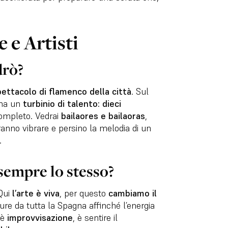
 e Artisti
drò?
ettacolo di flamenco della città
. Sul
 ma un
turbinio di talento: dieci
mpleto. Vedrai
bailaores e bailaoras
,
ranno vibrare e persino la melodia di un
.
sempre lo stesso?
 Qui
l’arte è viva
, per questo
cambiamo il
gure da tutta la Spagna affinché l’energia
 è
improvvisazione
, è sentire il