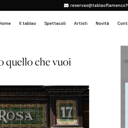
reservas@tablaoflamenco1
Home
Il tablao
Spettacoli
Artisti
Novità
Cont
o quello che vuoi