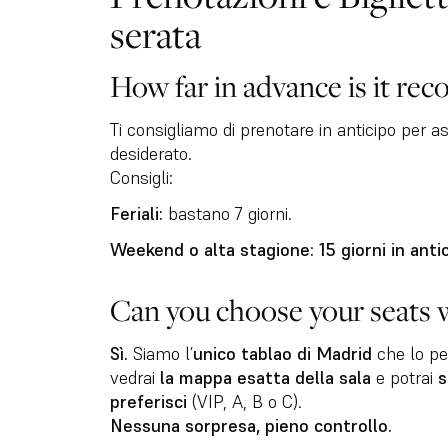
serata
How far in advance is it r
Ti consigliamo di prenotare in anticipo per as
desiderato.
Consigli:
Feriali:
bastano 7 giorni.
Weekend o alta stagione:
15 giorni in anti
Can you choose your seats
Sì.
Siamo l’
unico tablao di Madrid
che lo pe
vedrai
la mappa esatta della sala
e potrai
s
preferisci
(VIP, A, B o C).
Nessuna sorpresa, pieno controllo.