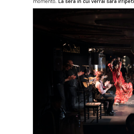
momento.
La sera in cui verrai sarà irripeti