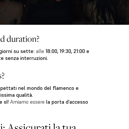
d duration?
giorni su sette
: alle
18:00, 19:30, 21:00 e
te senza interruzioni
.
s?
ispettati nel mondo del flamenco e
issima qualità
.
 sì!
Amiamo essere
la porta d’accesso
: Assicurati la tua