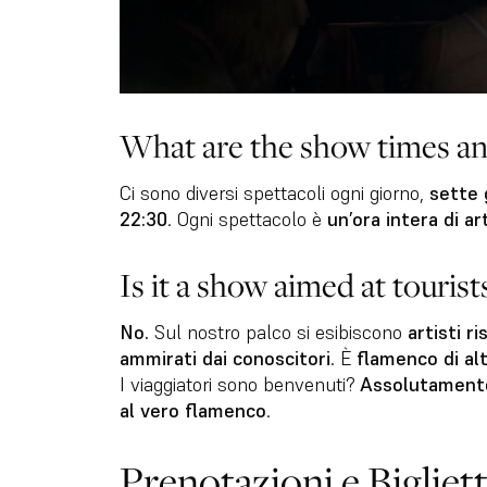
What are the show times an
Ci sono diversi spettacoli ogni giorno,
sette 
22:30
. Ogni spettacolo è
un’ora intera di ar
Is it a show aimed at tourist
No.
Sul nostro palco si esibiscono
artisti r
ammirati dai conoscitori
. È
flamenco di alt
I viaggiatori sono benvenuti?
Assolutamente
al vero flamenco
.
Prenotazioni e Biglietti