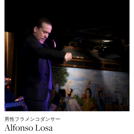
男性フラメンコダンサー
Alfonso Losa