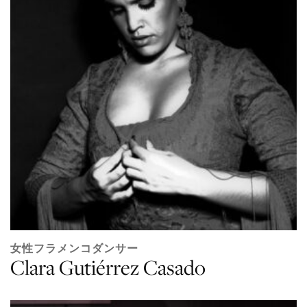
女性フラメンコダンサー
Clara Gutiérrez Casado