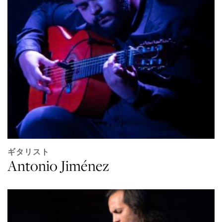
ギタリスト
Antonio Jiménez