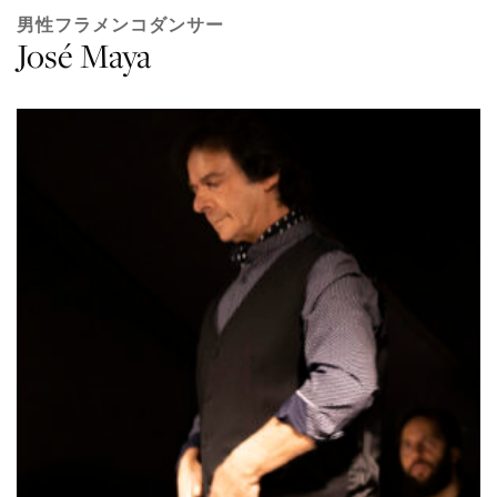
男性フラメンコダンサー
José Maya