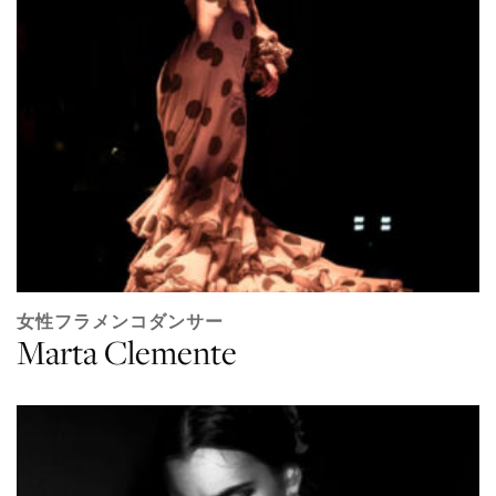
女性フラメンコダンサー
Marta Clemente