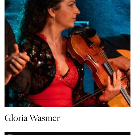
Gloria Wasmer