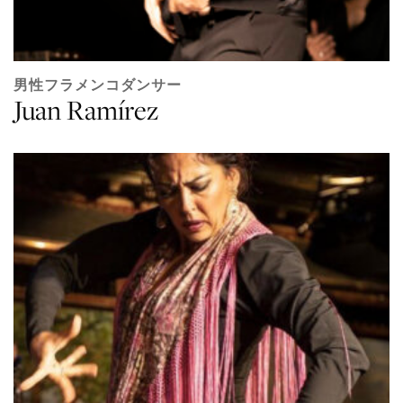
男性フラメンコダンサー
Juan Ramírez