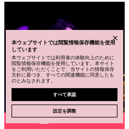
本ウェブサイトでは閲覧情報保存機能を使用
しています
本ウェブサイトでは利用者の体験向上のために
閲覧情報保存機能を使用しています。本サイト
をご利用いただくことで、当サイトの情報保存
方針に基づき、すべての関連機能に同意したも
のとみなされます。
すべて承認
設定を調整
チケットを購入する