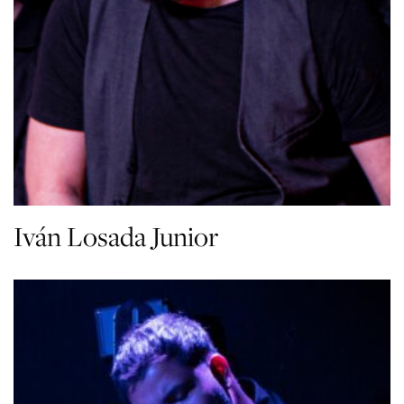
Iván Losada Junior