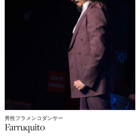
男性フラメンコダンサー
Farruquito