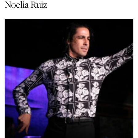
Noelia Ruiz