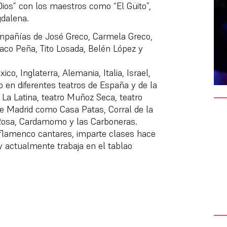
ios” con los maestros como “El Güito”,
dalena.
ompañías de José Greco, Carmela Greco,
Paco Peña, Tito Losada, Belén López y
o, Inglaterra, Alemania, Italia, Israel,
 en diferentes teatros de España y de la
a La Latina, teatro Muñoz Seca, teatro
de Madrid como Casa Patas, Corral de la
a Rosa, Cardamomo y las Carboneras.
ao flamenco cantares, imparte clases hace
y actualmente trabaja en el tablao