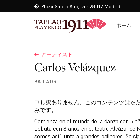
Plaza Santa Ana, 15 - 28012 Madrid
ホーム
アーティスト
Carlos Velázquez
BAILAOR
申し訳ありません、このコンテンツは
みです。
Comienza en el mundo de la danza con 5 añ
Debuta con 8 años en el teatro Alcázar de 
somos así” junto a grandes bailaores. Se si