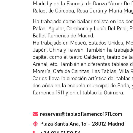
Madrid y en la Escuela de Danza “Amor De D
Rafael de Córdoba, Rosa Durán y María Mag
Ha trabajado como bailaor solista en las c
Rafael Aguilar, Camborio y Lucía Del Real, 
Ballet flamenco de Madrid.
Ha trabajado en Moscú, Estados Unidos, Méxic
Japón, China y Taiwan. También ha trabajado
capital como el teatro Calderón, teatro de l
Arenal, etc. También en diferentes tablaos 
Morería, Cafe de Cainitas, Las Tablas, Vill
Carlos lleva la dirección artística del tabl
dos años en la escuela municipal de Parla, 
flamenco 1911 y en el tablao la Quimera.
reservas@tablaoflamenco1911.com
Plaza Santa Ana, 15 - 28012 Madrid