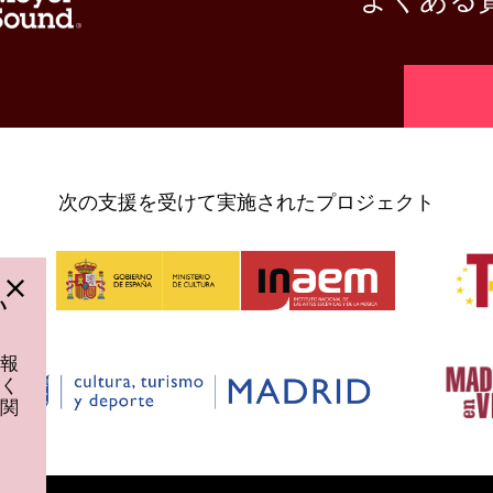
[vr_min
次の支援を受けて実施されたプロジェクト
い
報
く
関