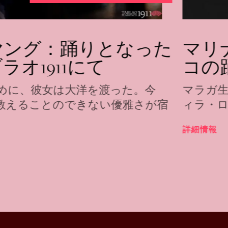
ヤング：踊りとなった
マリ
オ1911にて
コの
めに、彼女は大洋を渡った。今
マラガ
教えることのできない優雅さが宿
ィラ・
詳細情報