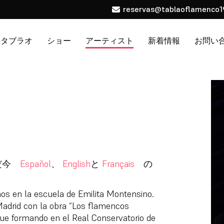
reservas@tablaoflamenco1
タブラオ
ショー
アーティスト
新着情報
お問い
ただ今
Español
、
English
と
Français
の
os en la escuela de Emilita Montensino.
Madrid con la obra “Los flamencos
gue formando en el Real Conservatorio de