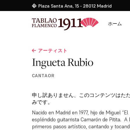
Plaza Santa Ana, 15 - 28012 Madrid
ホーム
アーティスト
Ingueta Rubio
CANTAOR
申し訳ありません、このコンテンツは
みです。
Nacido en Madrid en 1977, hijo de Miguel “El 
espléndido guitarrista Camarón de Pitita.
A 
primeros pasos artístico, cantando y tocand