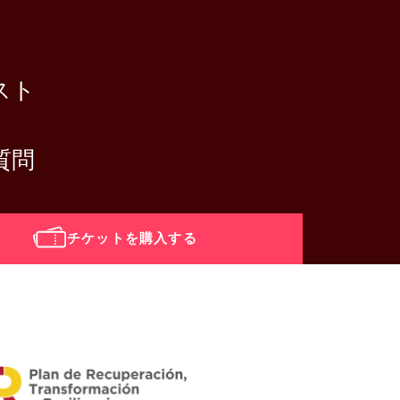
スト
質問
チケットを購入する
i_calendar]