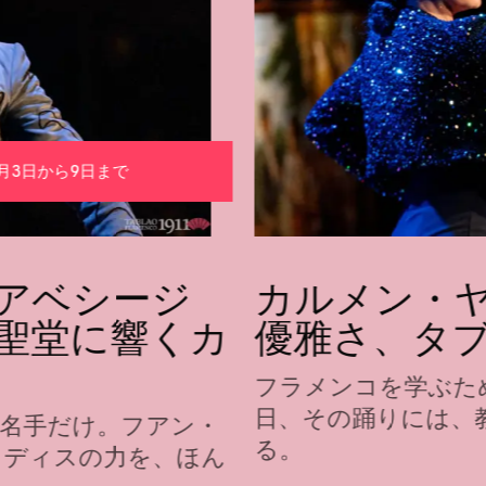
月3日から9日まで
アベシージ
カルメン・
聖堂に響くカ
優雅さ、タブラ
フラメンコを学ぶた
日、その踊りには、
名手だけ。フアン・
る。
カディスの力を、ほん