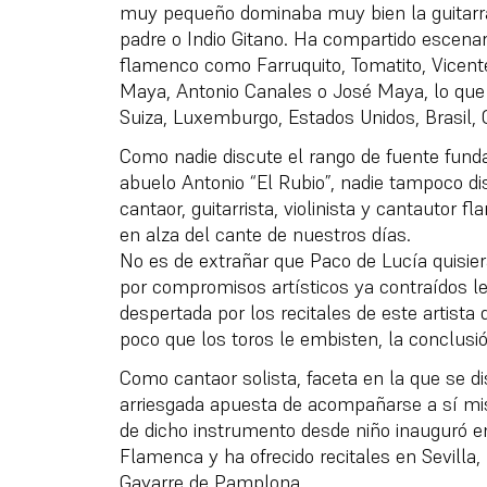
muy pequeño dominaba muy bien la guitar
padre o Indio Gitano. Ha compartido escenar
flamenco como Farruquito, Tomatito, Vicente
Maya, Antonio Canales o José Maya, lo que le 
Suiza, Luxemburgo, Estados Unidos, Brasil,
Como nadie discute el rango de fuente fund
abuelo Antonio “El Rubio”, nadie tampoco d
cantaor, guitarrista, violinista y cantautor 
en alza del cante de nuestros días.
No es de extrañar que Paco de Lucía quisiera
por compromisos artísticos ya contraídos le 
despertada por los recitales de este artista 
poco que los toros le embisten, la conclusi
Como cantaor solista, faceta en la que se dis
arriesgada apuesta de acompañarse a sí mis
de dicho instrumento desde niño inauguró e
Flamenca y ha ofrecido recitales en Sevilla,
Gayarre de Pamplona.