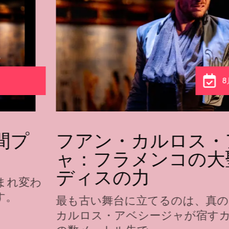
8
間プ
フアン・カルロス・
ャ：フラメンコの大
ディスの力
まれ変わ
す。
最も古い舞台に立てるのは、真の
カルロス・アベシージャが宿す