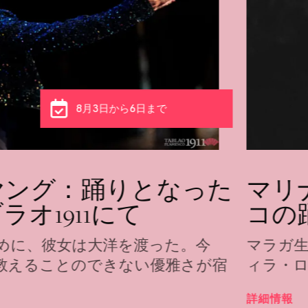
8月3日から6日まで
ヤング：踊りとなった
マリ
オ1911にて
コの
めに、彼女は大洋を渡った。今
マラガ
教えることのできない優雅さが宿
ィラ・
詳細情報