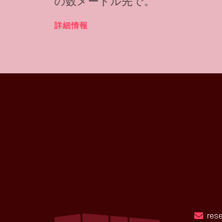
の数メートル先で。
詳細情報
res