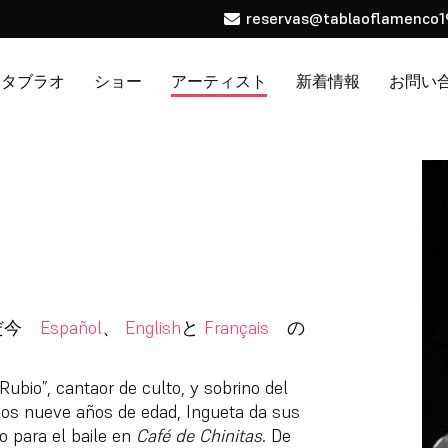
reservas@tablaoflamenco1
タブラオ
ショー
アーティスト
新着情報
お問い
ただ今
Español
、
English
と
Français
の
Rubio”, cantaor de culto, y sobrino del
los nueve años de edad, Ingueta da sus
o para el baile en
Café de Chinitas
. De