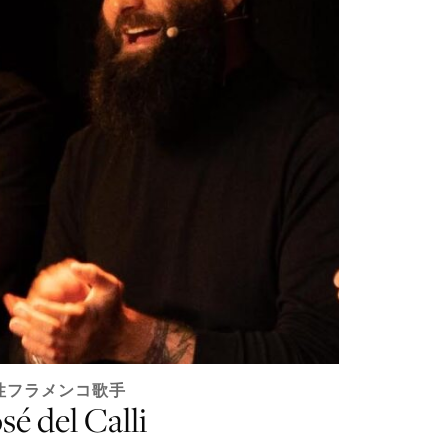
性フラメンコ歌手
sé del Calli