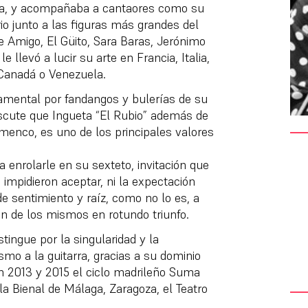
ra, y acompañaba a cantaores como su
io junto a las figuras más grandes del
 Amigo, El Güito, Sara Baras, Jerónimo
llevó a lucir su arte en Francia, Italia,
 Canadá o Venezuela.
amental por fandangos y bulerías de su
iscute que Ingueta “El Rubio” además de
flamenco, es uno de los principales valores
 enrolarle en su sexteto, invitación que
impidieron aceptar, ni la expectación
de sentimiento y raíz, como no lo es, a
ón de los mismos en rotundo triunfo.
tingue por la singularidad y la
mo a la guitarra, gracias a su dominio
n 2013 y 2015 el ciclo madrileño Suma
 la Bienal de Málaga, Zaragoza, el Teatro