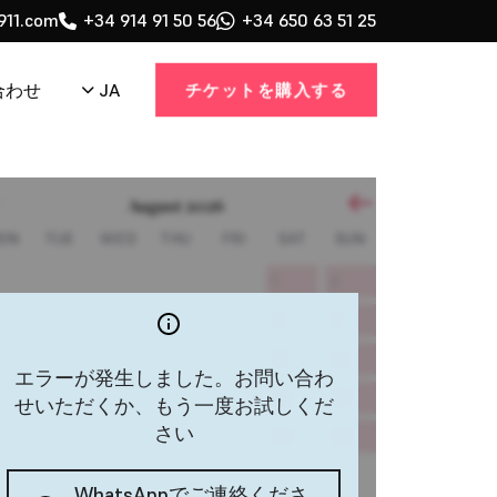
911.com
+34 914 91 50 56
+34 650 63 51 25
チケットを購入する
JA
合わせ