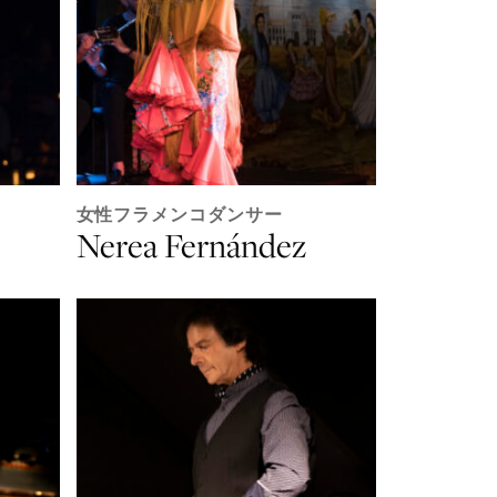
女性フラメンコダンサー
Nerea Fernández