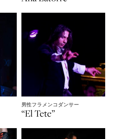
男性フラメンコダンサー
“El Tete”