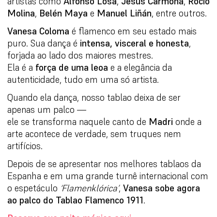
artistas como
Alfonso Losa
,
Jesús Carmona
,
Rocío
Molina
,
Belén Maya
e
Manuel Liñán
, entre outros.
Vanesa Coloma
é flamenco em seu estado mais
puro. Sua dança é
intensa, visceral e honesta
,
forjada ao lado dos maiores mestres.
Ela é a
força de uma leoa
e a elegância da
autenticidade, tudo em uma só artista.
Quando ela dança, nosso tablao deixa de ser
apenas um palco —
ele se transforma naquele canto de
Madri
onde a
arte acontece de verdade, sem truques nem
artifícios.
Depois de se apresentar nos melhores tablaos da
Espanha e em uma grande turnê internacional com
o espetáculo
‘Flamenklórica’
,
Vanesa sobe agora
ao palco do Tablao Flamenco 1911
.