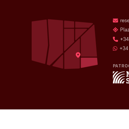
res
Pla
+34
+34 
PATRO