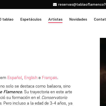
reservas@tablaoflamenco1
O tablao
Espetáculos
Artistas
Novidades
Conta
l em
Español
,
English
e
Français
.
 no solo se destaca como bailaora, sino
le Flamenco
.
Su trayectoria en este arte
ció su formación en el
Conservatorio
a.
Pero incluso a la edad de 3-4 años, ya