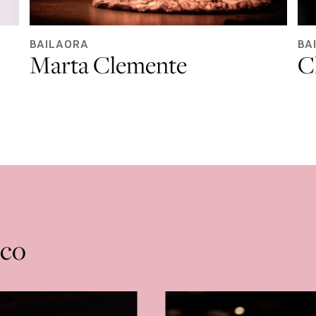
BAILAORA
BA
Marta Clemente
C
nco