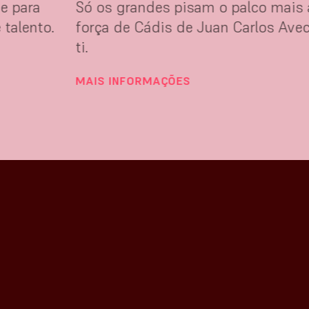
e para
Só os grandes pisam o palco mais
 talento.
força de Cádis de Juan Carlos Aveci
ti.
MAIS INFORMAÇÕES