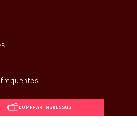
os
 frequentes
COMPRAR INGRESSOS
i_calendar]