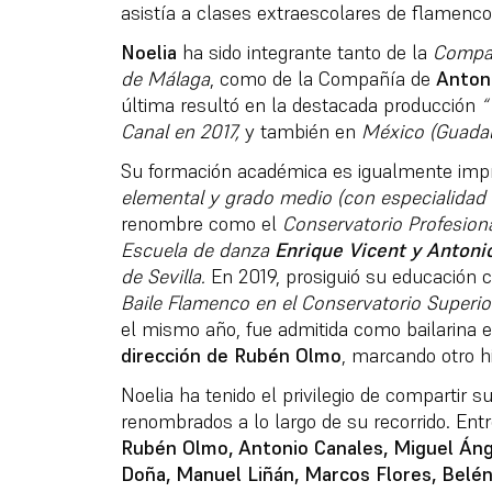
asistía a clases extraescolares de flamenc
Noelia
ha sido integrante tanto de la
Compañ
de Málaga
, como de la Compañía de
Anton
última resultó en la destacada producción
“
Canal en 2017,
y también en
México (Guadala
Su formación académica es igualmente imp
elemental y grado medio (con especialidad 
renombre como el
Conservatorio Profesion
Escuela de danza
Enrique Vicent y Antoni
de Sevilla.
En 2019, prosiguió su educación 
Baile Flamenco en el Conservatorio Superio
el mismo año, fue admitida como bailarina 
dirección de Rubén Olmo
, marcando otro hi
Noelia ha tenido el privilegio de compartir s
renombrados a lo largo de su recorrido. Ent
Rubén Olmo, Antonio Canales, Miguel Áng
Doña, Manuel Liñán, Marcos Flores, Belé