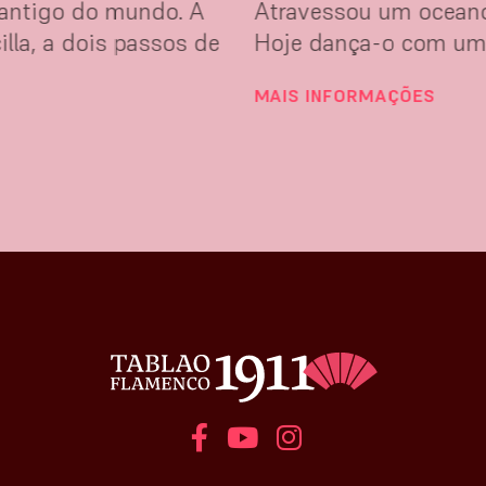
 antigo do mundo. A
Atravessou um oceano
lla, a dois passos de
Hoje dança-o com uma
MAIS INFORMAÇÕES