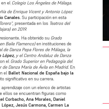
o en el
Colegio Los Ángeles de Málaga.
ía de Enrique Vicent y Antonio López
io Canales
. Su participación en esta
Torero”
, presentada en los
Teatros del
jara) en 2019.
resionante. Ha obtenido su
Grado
en Baile Flamenco)
en instituciones de
al de Danza Pepa Flores de Málaga
,
la
o López,
y el Centro Andaluz de Danza
con el
Grado Superior en Pedagogía del
r de Danza María de Ávila en Madrid
. En
en el
Ballet Nacional de España bajo la
to significativo en su carrera.
u aprendizaje con un elenco de artistas
re ellos se encuentran figuras como
el Corbacho, Ana Morales, Daniel
n López, Jesús Carmona, Carmen La