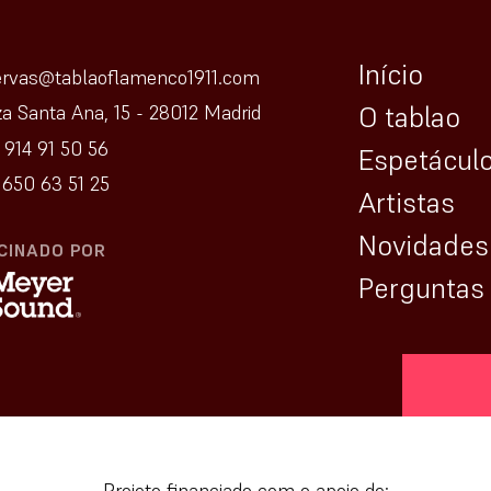
Início
ervas@tablaoflamenco1911.com
O tablao
za Santa Ana, 15 - 28012 Madrid
 914 91 50 56
Espetácul
650 63 51 25
Artistas
Novidades
CINADO POR
Perguntas
[vr_min
Projeto financiado com o apoio de: