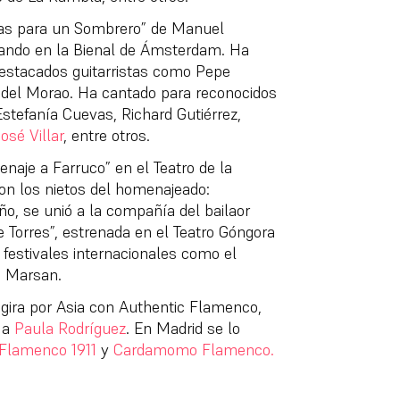
zas para un Sombrero” de Manuel
ando en la Bienal de Ámsterdam. Ha
destacados guitarristas como Pepe
 del Morao. Ha cantado para reconocidos
Estefanía Cuevas, Richard Gutiérrez,
osé Villar
, entre otros.
aje a Farruco” en el Teatro de la
on los nietos del homenajeado:
ño, se unió a la compañía del bailaor
 Torres”, estrenada en el Teatro Góngora
festivales internacionales como el
e Marsan.
 gira por Asia con Authentic Flamenco,
 a
Paula Rodríguez
. En Madrid se lo
Flamenco 1911
y
Cardamomo Flamenco.