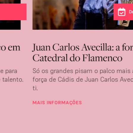
D
co em
Juan Carlos Avecilla: a fo
Catedral do Flamenco
e para
Só os grandes pisam o palco mais
 talento.
força de Cádis de Juan Carlos Aveci
ti.
MAIS INFORMAÇÕES