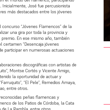
. Inicialmente, José fue percusionista
aores más destacados entre los jóvenes
el concurso “Jóvenes Flamencos” de la
lizar una gira por toda la provincia y
o premio. En ese mismo año, también
el certamen “Desencaja jóvenes
 de participar en numerosas actuaciones
boraciones discográficas con artistas de
uito”, Montse Cortés y Vicente Amigo,
 tenido la oportunidad de actuar y
“Farruquito”, “El Pele”, Remedios Amaya,
o, entre otros.
 reconocidas peñas flamencas y
menco de los Patios de Córdoba, la Cata
o de La Rambla, entre otros.