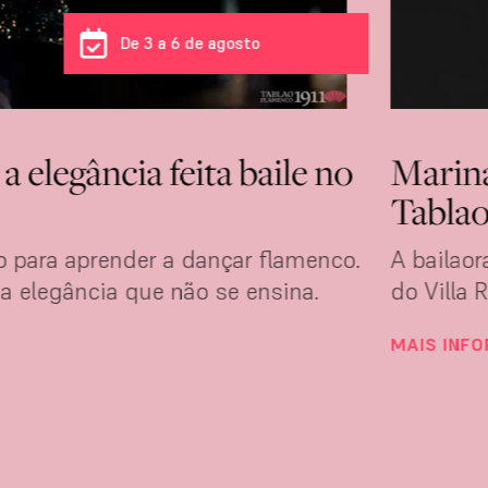
De 3 a 6 de agosto
 elegância feita baile no
Marina
Tablao
 para aprender a dançar flamenco.
A bailao
 elegância que não se ensina.
do Villa 
MAIS INF