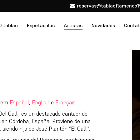
reservas@tablaoflamenco1
O tablao
Espetáculos
Artistas
Novidades
Conta
l em
Español
,
English
e
Français
.
el Calli, es un destacado cantaor de
 en Córdoba, España. Proviene de una
 siendo hijo de José Plantón “El Calli”.
n el mundo del flamenco, participando