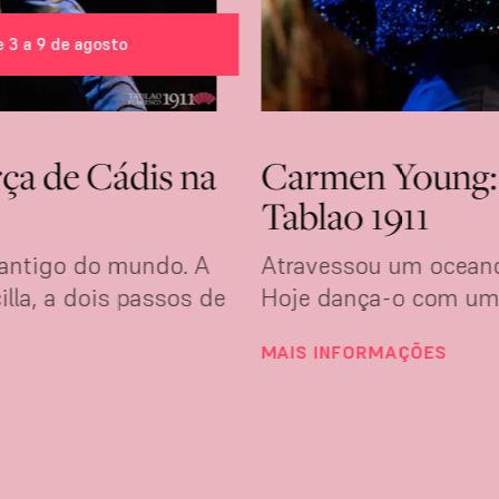
e 3 a 9 de agosto
rça de Cádis na
Carmen Young: a
Tablao 1911
 antigo do mundo. A
Atravessou um oceano
lla, a dois passos de
Hoje dança-o com uma
MAIS INFORMAÇÕES