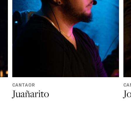
CANTAOR
CA
Juañarito
Jo