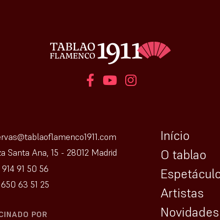
Início
ervas@tablaoflamenco1911.com
O tablao
za Santa Ana, 15 - 28012 Madrid
 914 91 50 56
Espetácul
650 63 51 25
Artistas
Novidades
CINADO POR