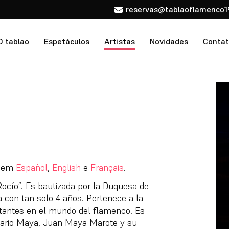
reservas@tablaoflamenco1
O tablao
Espetáculos
Artistas
Novidades
Conta
l em
Español
,
English
e
Français
.
ocío”. Es bautizada por la Duquesa de
 con tan solo 4 años. Pertenece a la
rtantes en el mundo del flamenco. Es
 Mario Maya, Juan Maya Marote y su