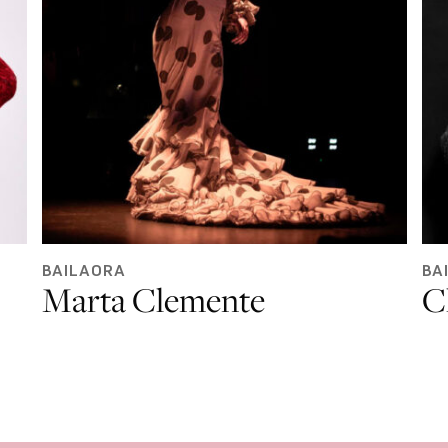
BAILAORA
BA
Marta Clemente
C