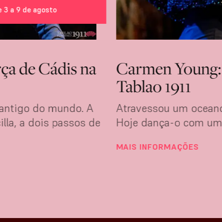
e 3 a 9 de agosto
rça de Cádis na
Carmen Young: a
Tablao 1911
 antigo do mundo. A
Atravessou um oceano
lla, a dois passos de
Hoje dança-o com uma
MAIS INFORMAÇÕES