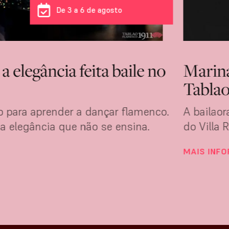
De 3 a 6 de agosto
 elegância feita baile no
Marina
Tablao
 para aprender a dançar flamenco.
A bailao
 elegância que não se ensina.
do Villa 
MAIS INF