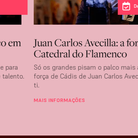
D
co em
Juan Carlos Avecilla: a fo
Catedral do Flamenco
e para
Só os grandes pisam o palco mais
 talento.
força de Cádis de Juan Carlos Aveci
ti.
MAIS INFORMAÇÕES