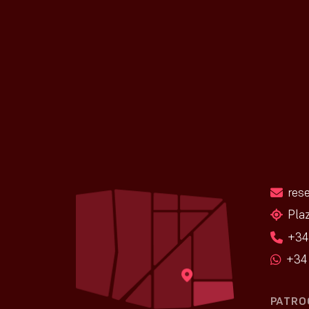
res
Pla
+34
+34 
PATRO