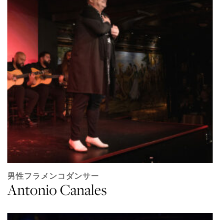
男性フラメンコダンサー
Antonio Canales