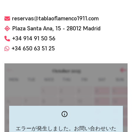
reservas@tablaoflamenco1911.com
Plaza Santa Ana, 15 - 28012 Madrid
+34 914 91 50 56
+34 650 63 51 25