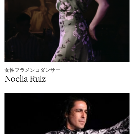
女性フラメンコダンサー
Noelia Ruiz