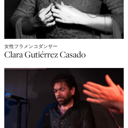
女性フラメンコダンサー
Clara Gutiérrez Casado