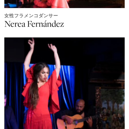
女性フラメンコダンサー
Nerea Fernández