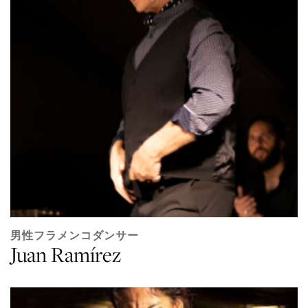
男性フラメンコダンサー
Juan Ramírez