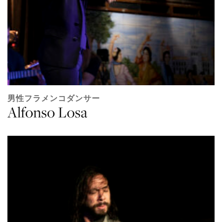
男性フラメンコダンサー
Alfonso Losa