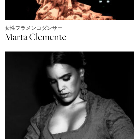
女性フラメンコダンサー
Marta Clemente