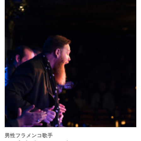
男性フラメンコ歌手