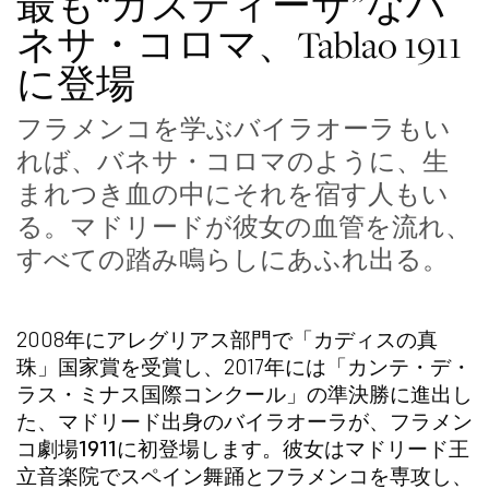
最も“カスティーサ”なバ
ネサ・コロマ、Tablao 1911
に登場
フラメンコを学ぶバイラオーラもい
れば、バネサ・コロマのように、生
まれつき血の中にそれを宿す人もい
る。マドリードが彼女の血管を流れ、
すべての踏み鳴らしにあふれ出る。
2008年にアレグリアス部門で「カディスの真
珠」国家賞を受賞し、2017年には「カンテ・デ・
ラス・ミナス国際コンクール」の準決勝に進出し
た、マドリード出身のバイラオーラが、
フラメン
コ劇場1911
に初登場します。彼女はマドリード王
立音楽院でスペイン舞踊とフラメンコを専攻し、