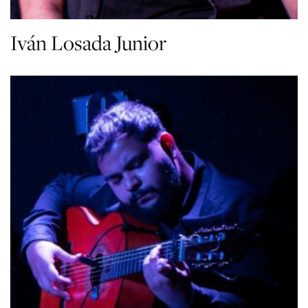
Iván Losada Junior