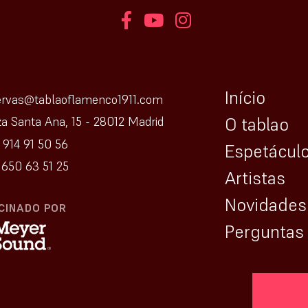
Início
ervas@tablaoflamenco1911.com
O tablao
za Santa Ana, 15 - 28012 Madrid
 914 91 50 56
Espetácul
650 63 51 25
Artistas
Novidades
CINADO POR
Perguntas