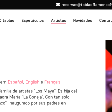
reservas@tablaoflamenco1
O tablao
Espetáculos
Artistas
Novidades
Conta
l em
Español
,
English
e
Français
.
ilia de artistas “Los Maya”. Es hija del
laora María “La Coneja”. Con tan solo
nco”, inaugurado por sus padres en