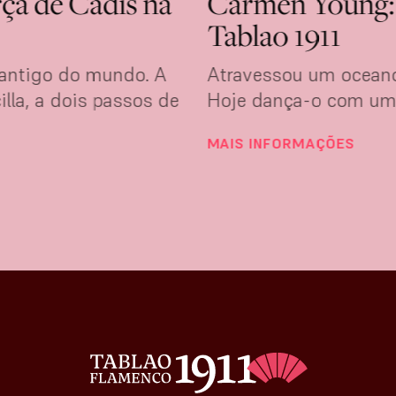
rça de Cádis na
Carmen Young: a
Tablao 1911
 antigo do mundo. A
Atravessou um oceano
lla, a dois passos de
Hoje dança-o com uma
MAIS INFORMAÇÕES