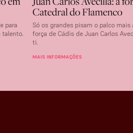
co em
Juan Carlos Avecilla: a fo
Catedral do Flamenco
e para
Só os grandes pisam o palco mais
 talento.
força de Cádis de Juan Carlos Aveci
ti.
MAIS INFORMAÇÕES