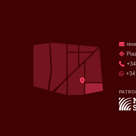
res
Pla
+34
+34 
PATRO