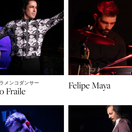
Felipe Maya
ラメンコダンサー
o Fraile