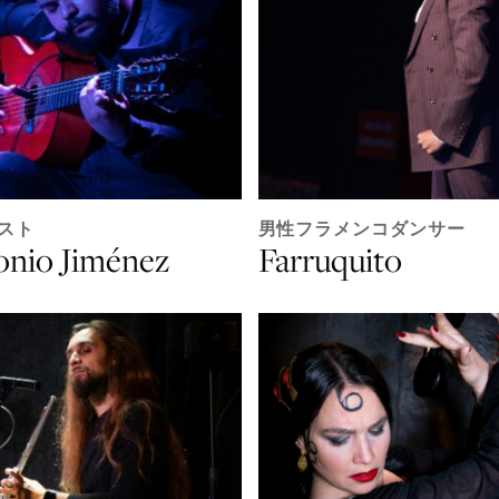
スト
男性フラメンコダンサー
onio Jiménez
Farruquito