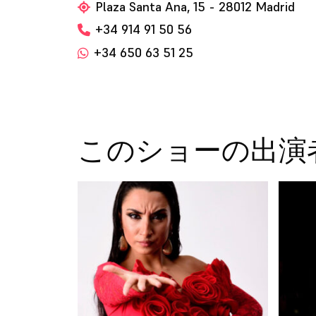
Plaza Santa Ana, 15 - 28012 Madrid
+34 914 91 50 56
+34 650 63 51 25
このショーの出演