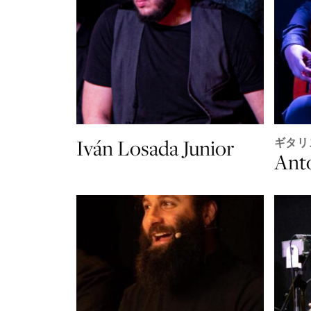
Iván Losada Junior
ギタリ
Ant