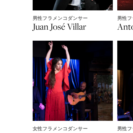
男性フラメンコダンサー
男性フ
Juan José Villar
Ant
女性フラメンコダンサー
男性フ