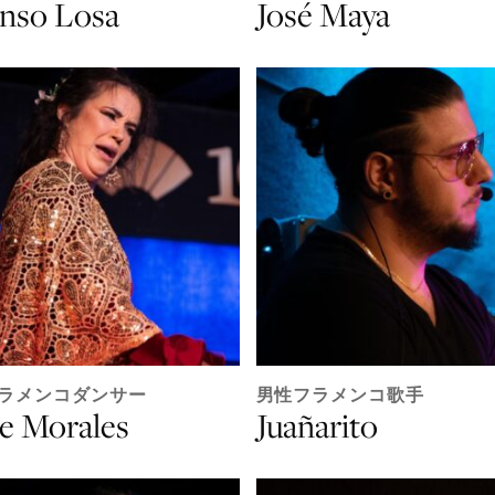
onso Losa
José Maya
ラメンコダンサー
男性フラメンコ歌手
e Morales
Juañarito