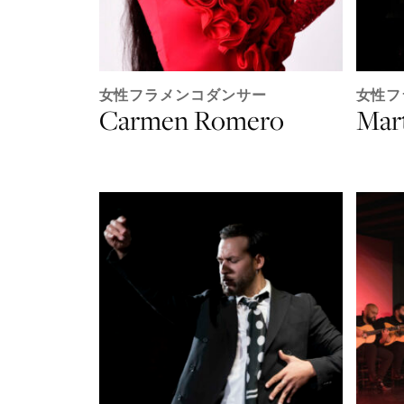
女性フラメンコダンサー
女性フ
Carmen Romero
Mar