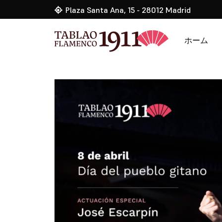
Plaza Santa Ana, 15 - 28012 Madrid
ホーム