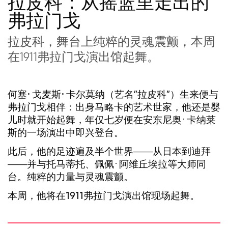
拉皮科：从摇篮里走出的
弗拉门戈
拉皮科，舞台上纯粹的灵魂震颤，本周
在1911弗拉门戈演出馆起舞。
何塞·戈麦斯·卡尔莫纳（艺名”拉皮科”）
生来便与
弗拉门戈相伴：出身马略卡的艺术世家，他还是婴
儿时就开始起舞，年仅七岁便在安东尼奥·卡纳莱
斯的一场演出中即兴登台。
此后，他的足迹遍及半个世界——从日本到迪拜
——并与托马蒂托、佩佩·阿维丘埃拉等大师同
台。纯粹的力量与灵魂震颤。
本周，他将在
1911弗拉门戈演出馆
现场起舞。