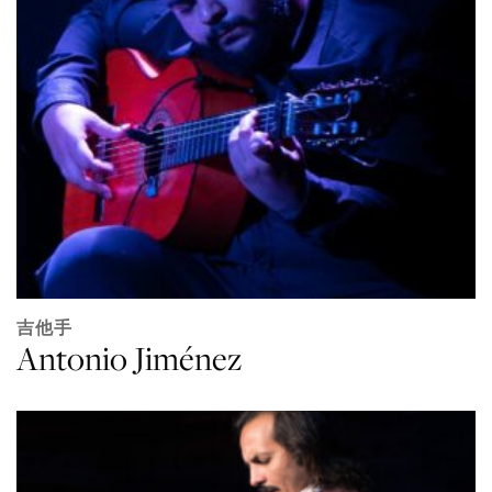
吉他手
Antonio Jiménez