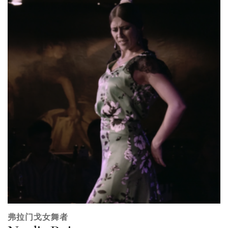
弗拉门戈女舞者