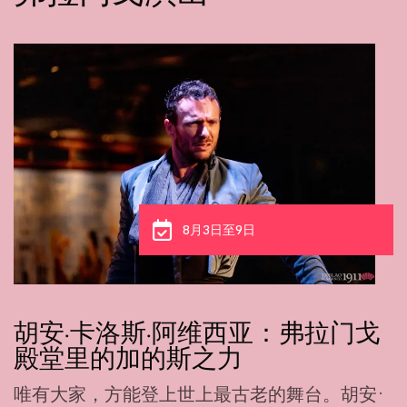
8月3日至6日
卡门·扬：化作舞蹈的优雅，就在
1911演出馆
·
她跨越一整片海洋，只为学会跳弗拉门戈。如