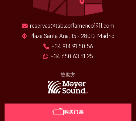
reservas@tablaoflamenco1911.com
Plaza Santa Ana, 15 - 28012 Madrid
+34 914 91 50 56
+34 650 63 51 25
赞助方
购买门票
[vr_mini_calendar]