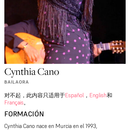
Cynthia Cano
BAILAORA
对不起，此内容只适用于
Español
，
English
和
Français
。
FORMACIÓN
Cynthia Cano nace en Murcia en el 1993,