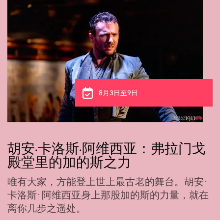
8月3日至9日
胡安·卡洛斯·阿维西亚：弗拉门戈
殿堂里的加的斯之力
唯有大家，方能登上世上最古老的舞台。胡安·
卡洛斯·阿维西亚身上那股加的斯的力量，就在
离你几步之遥处。