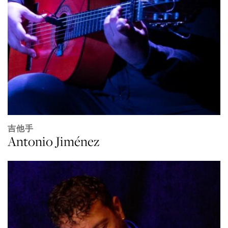
吉他手
Antonio Jiménez