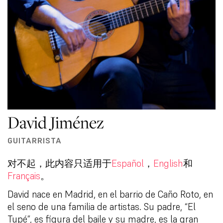
David Jiménez
GUITARRISTA
对不起，此内容只适用于
Español
，
English
和
Français
。
David nace en Madrid, en el barrio de Caño Roto, en
el seno de una familia de artistas. Su padre, “El
Tupé”, es figura del baile y su madre, es la gran