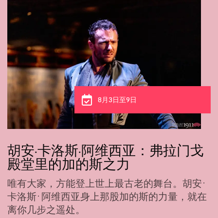
8月3日至9日
胡安·卡洛斯·阿维西亚：弗拉门戈
殿堂里的加的斯之力
唯有大家，方能登上世上最古老的舞台。胡安·
卡洛斯·阿维西亚身上那股加的斯的力量，就在
离你几步之遥处。