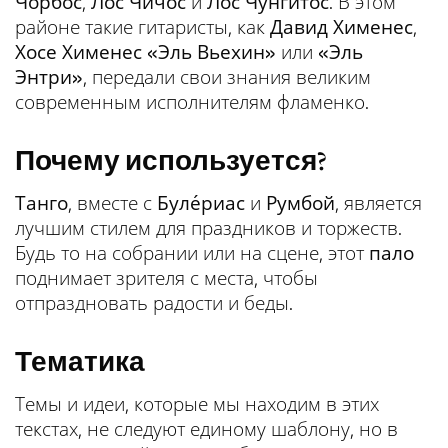
Чорбос
,
Лос Чичос
и
Лос Чунгитос
. В этом
районе такие гитаристы, как
Давид Хименес
,
Хосе Хименес «Эль Вьехин»
или
«Эль
Энтри»
, передали свои знания великим
современным исполнителям фламенко.
Почему используется?
Танго
, вместе с
Буле́риас
и
Румбой
, является
лучшим стилем для праздников и торжеств.
Будь то на собрании или на сцене, этот
пало
поднимает зрителя с места, чтобы
отпраздновать радости и беды.
Тематика
Темы и идеи, которые мы находим в этих
текстах, не следуют единому шаблону, но в