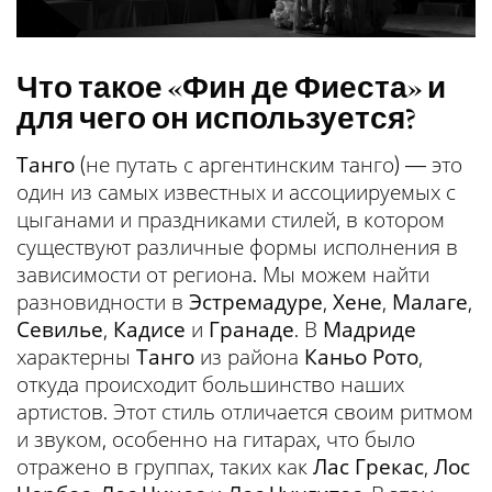
Что такое «Фин де Фиеста» и
для чего он используется?
Танго
(не путать с аргентинским танго) — это
один из самых известных и ассоциируемых с
цыганами и праздниками стилей, в котором
существуют различные формы исполнения в
зависимости от региона. Мы можем найти
разновидности в
Эстремадуре
,
Хене
,
Малаге
,
Севилье
,
Кадисе
и
Гранаде
. В
Мадриде
характерны
Танго
из района
Каньо Рото
,
откуда происходит большинство наших
артистов. Этот стиль отличается своим ритмом
и звуком, особенно на гитарах, что было
отражено в группах, таких как
Лас Грекас
,
Лос