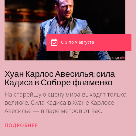
С 3 по 9 августа
Хуан Карлос Авесилья: сила
Кадиса в Соборе фламенко
На старейшую сцену мира выходят только
великие. Сила Кадиса в Хуане Карлосе
Авесилье — в паре метров от вас.
ПОДРОБНЕЕ