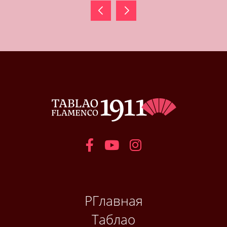
РГлавная
Таблао