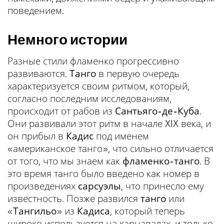
поведением.
Немного истории
Разные стили фламенко прогрессивно
развиваются.
Танго
в первую очередь
характеризуется своим ритмом, который,
согласно последним исследованиям,
происходит от рабов из
Сантьяго-де-Куба
.
Они развивали этот ритм в начале XIX века, и
он прибыл в
Кадис
под именем
«американское танго», что сильно отличается
от того, что мы знаем как
фламенко-танго
. В
это время танго было введено как номер в
произведениях
сарсуэлы
, что принесло ему
известность. Позже развился
танго
или
«
Тангильо
» из
Кадиса
, который теперь
широко используется на карнавалах, и только