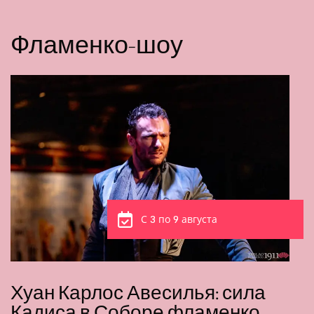
Фламенко-шоу
С 3 по 9 августа
Хуан Карлос Авесилья: сила
Кадиса в Соборе фламенко