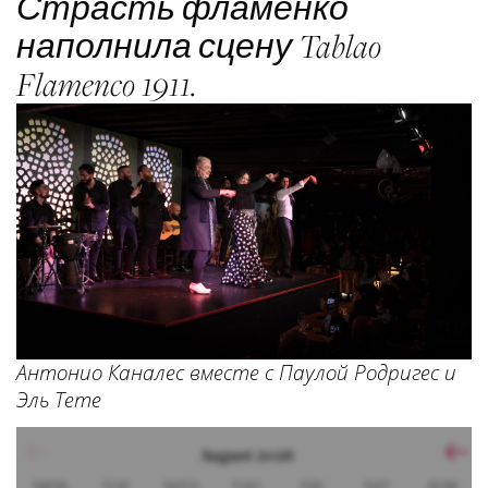
Страсть фламенко
наполнила сцену Tablao
Flamenco 1911.
Антонио Каналес вместе с Паулой Родригес и
Эль Тете