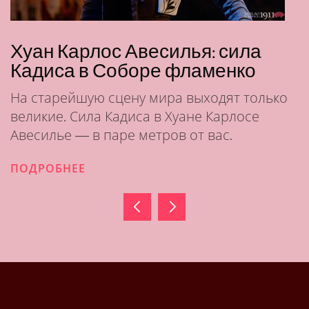
ос Авесилья: сила
Кармен Янг
Соборе фламенко
ставшее тан
 сцену мира выходят только
Она пересекла 
 Кадиса в Хуане Карлосе
танцевать флам
паре метров от вас.
его с изяществ
ПОДРОБНЕЕ