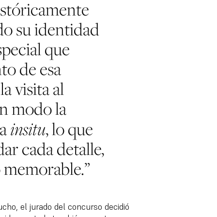
stóricamente
do su identidad
special que
to de esa
a visita al
ún modo la
da
, lo que
insitu
dar cada detalle,
o memorable.”
cho, el jurado del concurso decidió