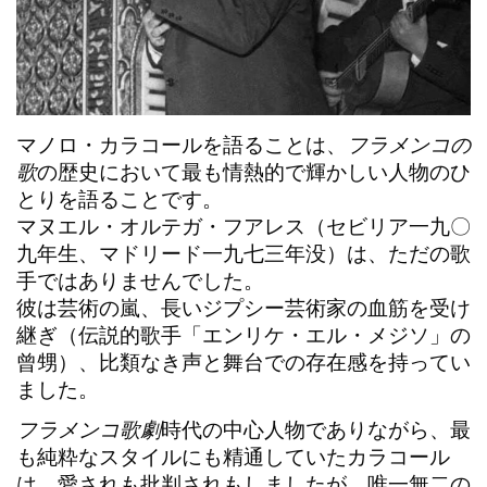
マノロ・カラコール
を語ることは、
フラメンコの
歌
の歴史において最も情熱的で輝かしい人物のひ
とりを語ることです。
マヌエル・オルテガ・フアレス
（セビリア一九〇
九年生、マドリード一九七三年没）は、ただの歌
手ではありませんでした。
彼は芸術の嵐、長いジプシー芸術家の血筋を受け
継ぎ（伝説的歌手「エンリケ・エル・メジソ」の
曾甥）、比類なき声と舞台での存在感を持ってい
ました。
フラメンコ歌劇
時代の中心人物でありながら、最
も純粋なスタイルにも精通していた
カラコール
は、愛されも批判されもしましたが、
唯一無二の