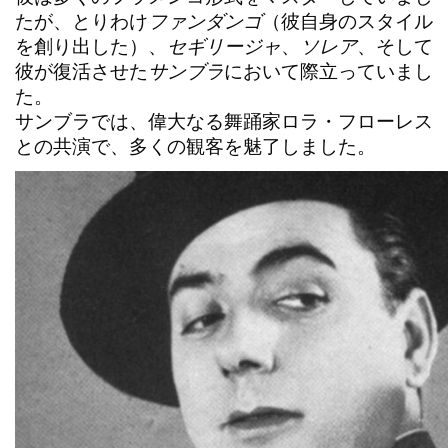
たが、とりわけ
ファンダンゴ
（彼自身のスタイル
を創り出した）、
セギリージャ
、
ソレア
、そして
彼が復活させた
サンブラ
において際立っていまし
た。
サンブラでは、偉大なる舞踊家
ロラ・フローレス
との共演で、多くの観客を魅了しました。