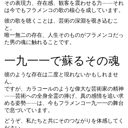
その表現力、存在感、観客を震わせる力――それ
は今でも
フラメンコの歌
の核心を成しています。
彼の歌を聴くことは、芸術の深淵を覗き込むこ
と。
唯一無二の存在、人生そのものがフラメンコだっ
た男の魂に触れることです。
一九一一で蘇るその魂
彼のような存在は二度と現れないかもしれませ
ん。
ですが、
カラコール
のような偉大な芸術家の精神
――芸術への全身全霊の捧げ、真の感情を追い求
める姿勢――は、今も
フラメンコ一九一一
の舞台
で息づいています。
どうぞ、私たちと共にそのつながりを体感してく
ださい。