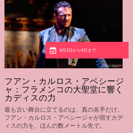
8月3日から6日まで
カルメン・ヤング：踊りとなっ
た優雅さ、タブラオ1911にて
フラメンコを学ぶために、彼女は大洋を渡っ
た。今日、その踊りには、教えることのでき
ない優雅さが宿る。
詳細情報