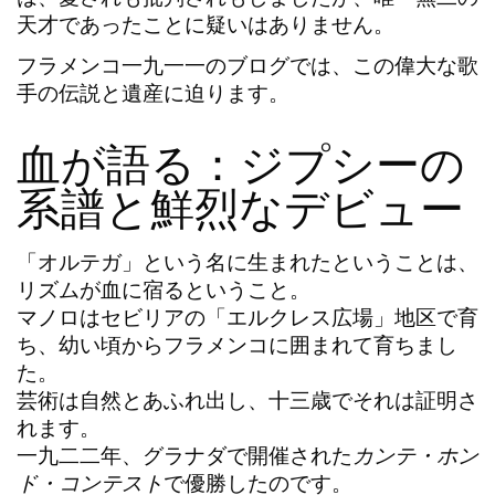
天才
であったことに疑いはありません。
フラメンコ一九一一
のブログでは、この偉大な歌
手の伝説と遺産に迫ります。
血が語る：ジプシーの
系譜と鮮烈なデビュー
「オルテガ」という名に生まれたということは、
リズムが血に宿るということ。
マノロ
はセビリアの「エルクレス広場」地区で育
ち、幼い頃からフラメンコに囲まれて育ちまし
た。
芸術は自然とあふれ出し、十三歳でそれは証明さ
れます。
一九二二年、グラナダで開催された
カンテ・ホン
ド・コンテスト
で優勝したのです。