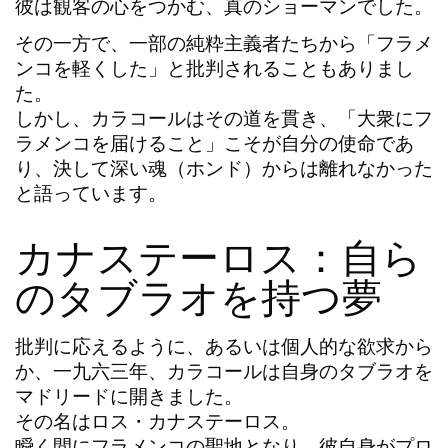
彼は観客の心をつかむ、真のショーマンでした。
その一方で、一部の純粋主義者たちから「フラメ
ンコを軽くした」と批判されることもありまし
た。
しかし、
カラコール
はその道を貫き、「大衆にフ
ラメンコを届けること」こそが自分の使命であ
り、決して深い魂（ホンド）からは離れなかった
と語っています。
カナステーロス：自ら
のタブラオを持つ夢
批判に応えるように、あるいは個人的な欲求から
か、一九六三年、
カラコール
は自身のタブラオを
マドリードに開きました。
その名は
ロス・カナステーロス
。
瞬く間にフラメンコの聖地となり、彼自身がプロ