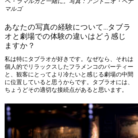
ペ・ラマルカと一緒に。写真：アントニオ・ベナ
マルゴ
あなたの写真の経験について…
タブラ
オ
と
劇場
での体験の違いはどう感じ
ますか？
私は特に
タブラオ
が好きです。なぜなら、それは
個人的でリラックスしたフラメンコのパーティー
と、観客にとってより冷たいと感じる
劇場
の中間
に位置していると思うからです。
タブラオ
には、
ちょうどその適切な接続点があると思います。