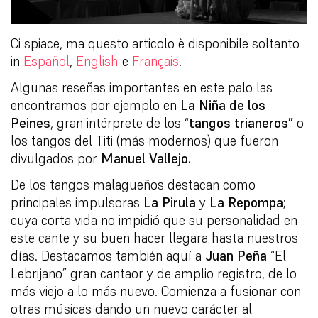
Ci spiace, ma questo articolo è disponibile soltanto
in
Español
,
English
e
Français
.
Algunas reseñas importantes en este palo las
encontramos por ejemplo en
La Niña de los
Peines
, gran intérprete de los “
tangos trianeros”
o
los tangos del Titi (más modernos) que fueron
divulgados por
Manuel Vallejo.
De los tangos malagueños destacan como
principales impulsoras
La Pirula
y
La Repompa
;
cuya corta vida no impidió que su personalidad en
este cante y su buen hacer llegara hasta nuestros
días. Destacamos también aquí a
Juan Peña
“El
Lebrijano” gran cantaor y de amplio registro, de lo
más viejo a lo más nuevo. Comienza a fusionar con
otras músicas dando un nuevo carácter al