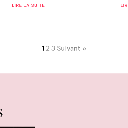
LIRE LA SUITE
LI
1
2
3
Suivant »
s