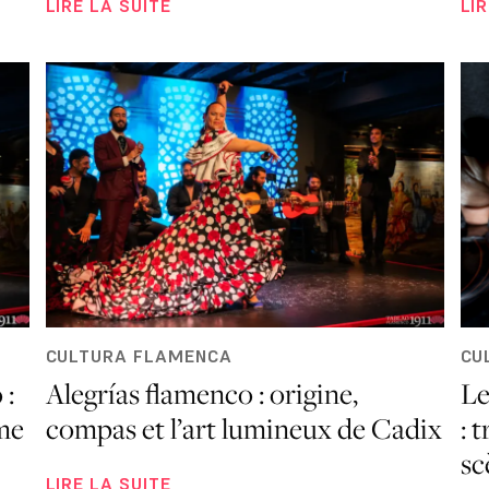
LIRE LA SUITE
LI
CULTURA FLAMENCA
CU
 :
Alegrías flamenco : origine,
Le
me
compas et l’art lumineux de Cadix
: 
sc
LIRE LA SUITE