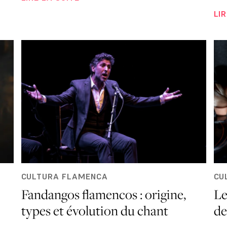
LI
CULTURA FLAMENCA
CU
Fandangos flamencos : origine,
Le
types et évolution du chant
de