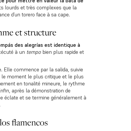
ce pour mettre en valeur la bata de
s lourds et très complexes que la
gance d’un torero face à sa cape.
hme et structure
ompás des alegrías est identique à
xécuté à un
tempo
bien plus rapide et
. Elle commence par la salida, suivie
 le moment le plus critique et le plus
squement en tonalité mineure, le rythme
Enfin, après la démonstration de
nse éclate et se termine généralement à
.
alos flamencos