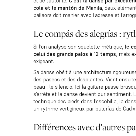
et de l’autorité.
C’est la danse par excellen
cola et le mantón de Manila
, deux élément
bailaora doit manier avec l’adresse et l’arro
Le compás des alegrías : ryt
Si l’on analyse son squelette métrique,
le c
celui des grands palos à 12 temps
, mais e
exigeant.
Sa danse obéit à une architecture rigoureuse
des paseos et des desplantes. Vient ensuite
beau : le silencio. Ici la guitare passe bru
s’arrête et la danse devient pur sentiment. 
technique des pieds dans l’escobilla, la da
un rythme vertigineux par bulerías de Cadix
Différences avec d’autres p