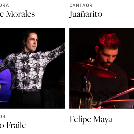
ORA
CANTAOR
e Morales
Juañarito
Felipe Maya
OR
o Fraile