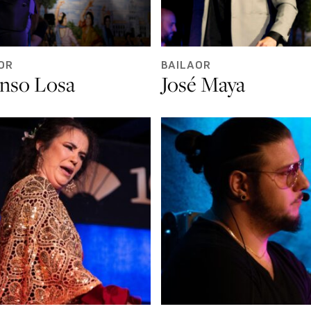
OR
BAILAOR
onso Losa
José Maya