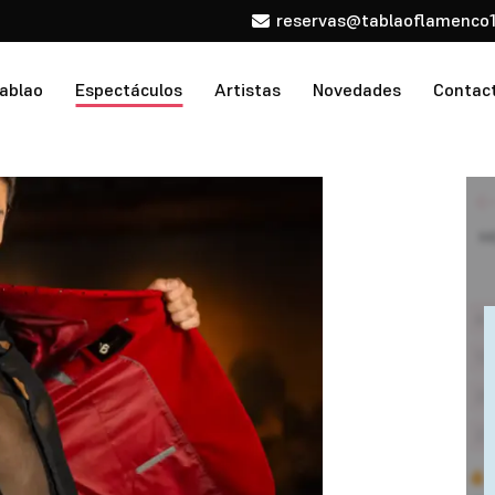
reservas@tablaoflamenco1
tablao
Espectáculos
Artistas
Novedades
Contac