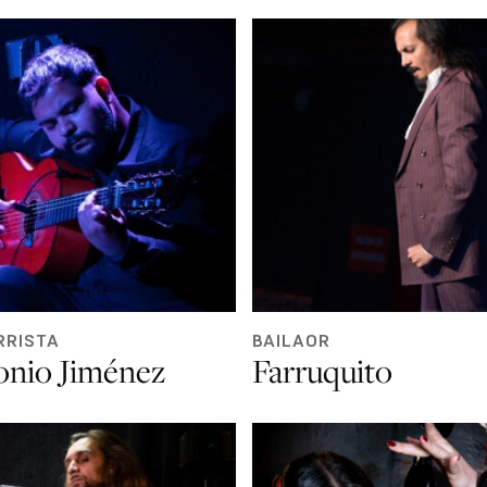
RRISTA
BAILAOR
onio Jiménez
Farruquito