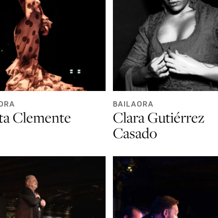
ORA
BAILAORA
ta Clemente
Clara Gutiérrez
Casado