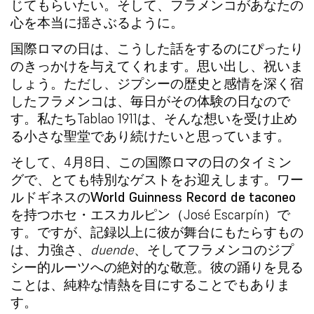
じてもらいたい。そして、フラメンコがあなたの
心を本当に揺さぶるように。
国際ロマの日
は、こうした話をするのにぴったり
のきっかけを与えてくれます。思い出し、祝いま
しょう。ただし、ジプシーの歴史と感情を深く宿
したフラメンコは、毎日がその体験の日なので
す。私たちTablao 1911は、そんな想いを受け止め
る小さな聖堂であり続けたいと思っています。
そして、4月8日、この
国際ロマの日
のタイミン
グで、とても特別なゲストをお迎えします。ワー
ルドギネスの
World Guinness Record de taconeo
を持つホセ・エスカルピン（José Escarpín）で
す。ですが、記録以上に彼が舞台にもたらすもの
は、力強さ、
duende
、そしてフラメンコのジプ
シー的ルーツへの絶対的な敬意。彼の踊りを見る
ことは、純粋な情熱を目にすることでもありま
す。