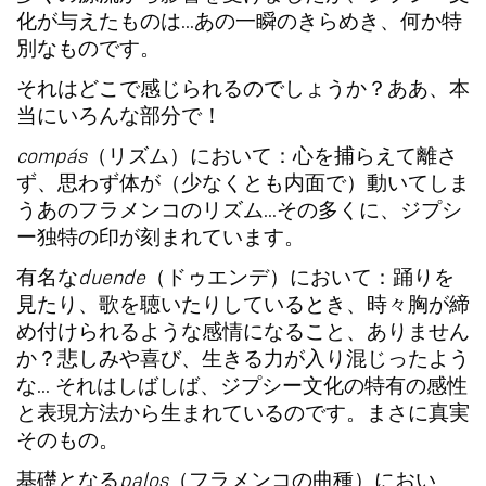
化が与えたものは…あの一瞬のきらめき、何か特
別なものです。
それはどこで感じられるのでしょうか？ああ、本
当にいろんな部分で！
compás
（リズム）において：心を捕らえて離さ
ず、思わず体が（少なくとも内面で）動いてしま
うあのフラメンコのリズム…その多くに、ジプシ
ー独特の印が刻まれています。
有名な
duende
（ドゥエンデ）において：踊りを
見たり、歌を聴いたりしているとき、時々胸が締
め付けられるような感情になること、ありません
か？悲しみや喜び、生きる力が入り混じったよう
な… それはしばしば、ジプシー文化の特有の感性
と表現方法から生まれているのです。まさに真実
そのもの。
基礎となる
palos
（フラメンコの曲種）におい