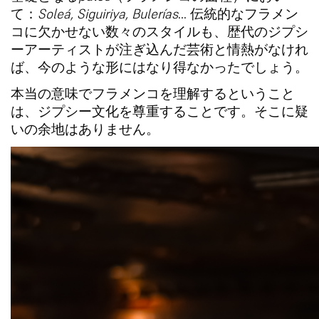
て：
Soleá, Siguiriya, Bulerías
… 伝統的なフラメン
コに欠かせない数々のスタイルも、歴代のジプシ
ーアーティストが注ぎ込んだ芸術と情熱がなけれ
ば、今のような形にはなり得なかったでしょう。
本当の意味でフラメンコを理解するということ
は、ジプシー文化を尊重することです。そこに疑
いの余地はありません。