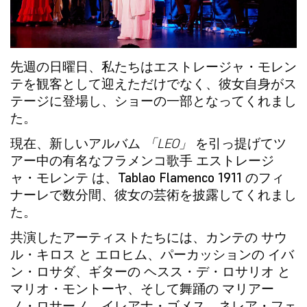
先週の日曜日、私たちは
エストレージャ・モレン
テ
を観客として迎えただけでなく、彼女自身がス
テージに登場し、ショーの一部となってくれまし
た。
現在、新しいアルバム
「LEO」
を引っ提げてツ
アー中の有名なフラメンコ歌手
エストレージ
ャ・モレンテ
は、
Tablao Flamenco 1911
のフィ
ナーレで数分間、彼女の芸術を披露してくれまし
た。
共演したアーティストたちには、カンテの
サウ
ル・キロス
と
エロヒム
、パーカッションの
イバ
ン・ロサダ
、ギターの
ヘスス・デ・ロサリオ
と
マリオ・モントーヤ
、そして舞踊の
マリアー
ノ・ロサーノ
、
イレアナ・ゴメス
、
ネレア・フェ