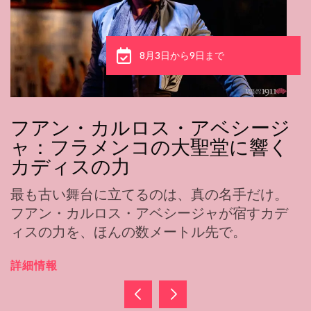
8月3日から6日まで
シージ
カルメン・ヤング：踊りと
に響く
た優雅さ、タブラオ1911に
フラメンコを学ぶために、彼女は大洋
た。今日、その踊りには、教えること
手だけ。
ない優雅さが宿る。
宿すカデ
。
詳細情報