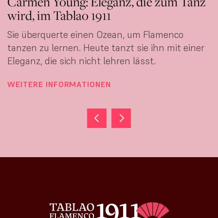
eganz, die zum Tanz
Marina Perea: Fla
911
Wurzel im Tablao 
 Ozean, um Flamenco
Die Bailaora aus Málag
e tanzt sie ihn mit einer
die Bühne des Villa Ros
 lehren lässt.
WEITERE INFORMATION
NEN