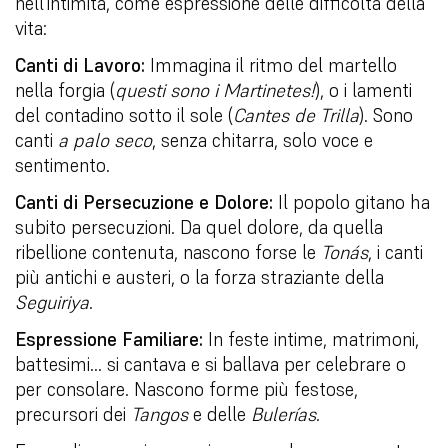
nell’intimità, come espressione delle difficoltà della
vita:
Canti di Lavoro:
Immagina il ritmo del martello
nella forgia (
questi sono i Martinetes!
), o i lamenti
del contadino sotto il sole (
Cantes de Trilla
). Sono
canti
a palo seco
, senza chitarra, solo voce e
sentimento.
Canti di Persecuzione e Dolore:
Il popolo gitano ha
subito persecuzioni. Da quel dolore, da quella
ribellione contenuta, nascono forse le
Tonás
, i canti
più antichi e austeri, o la forza straziante della
Seguiriya
.
Espressione Familiare:
In feste intime, matrimoni,
battesimi… si cantava e si ballava per celebrare o
per consolare. Nascono forme più festose,
precursori dei
Tangos
e delle
Bulerías
.