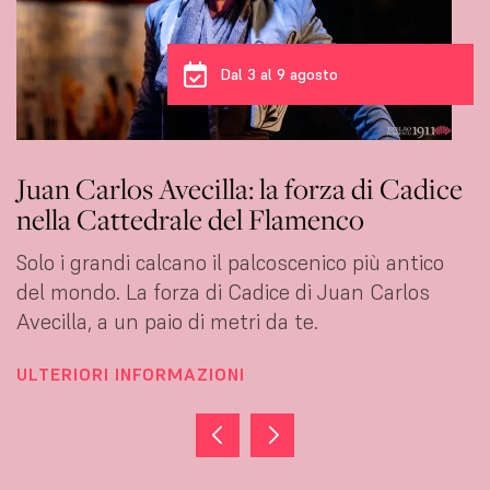
Dal 3 al 6 agosto
Carmen Young: l’eleganza fatta ballo al
Tablao 1911
Ha attraversato un oceano per imparare a
ballare il flamenco. Oggi lo balla con un'eleganza
che non si insegna.
ULTERIORI INFORMAZIONI