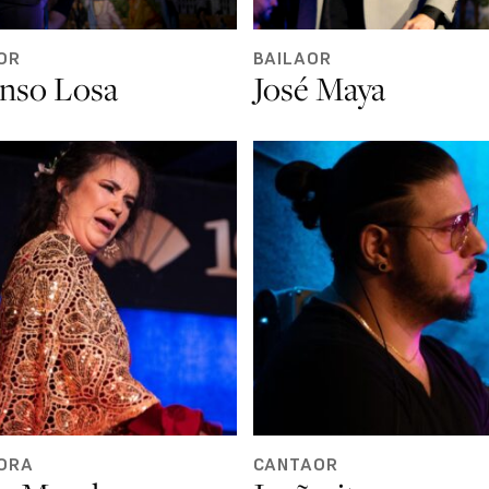
OR
BAILAOR
onso Losa
José Maya
ORA
CANTAOR