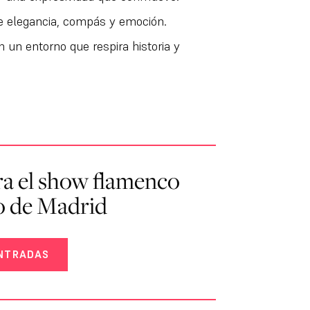
e elegancia, compás y emoción.
n un entorno que respira historia y
a el show flamenco
o de Madrid
NTRADAS