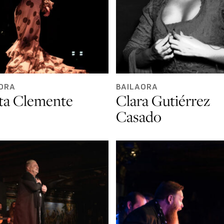
ORA
BAILAORA
ta Clemente
Clara Gutiérrez
Casado