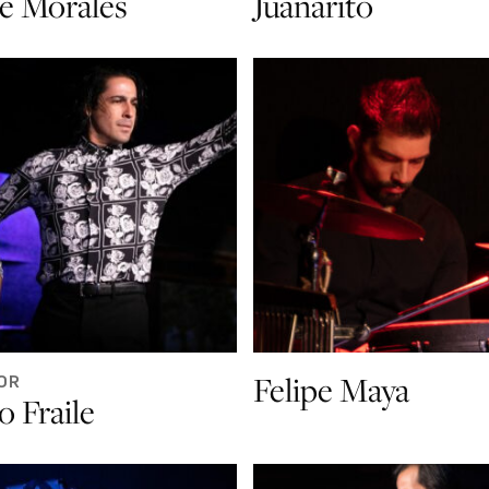
e Morales
Juañarito
Felipe Maya
OR
o Fraile