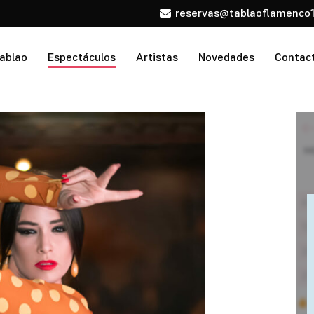
reservas@tablaoflamenco1
tablao
Espectáculos
Artistas
Novedades
Contac