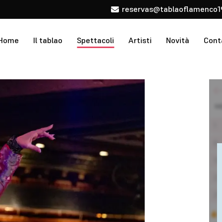
reservas@tablaoflamenco1
Home
Il tablao
Spettacoli
Artisti
Novità
Cont