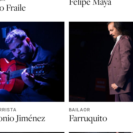
Felipe Maya
o Fraile
RRISTA
BAILAOR
onio Jiménez
Farruquito