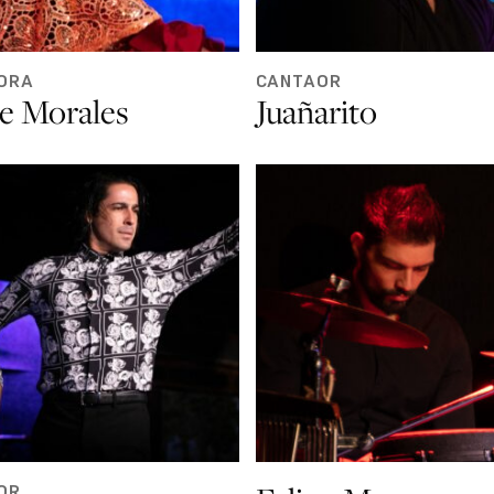
ORA
CANTAOR
e Morales
Juañarito
OR