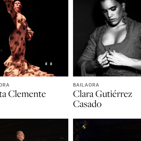
ORA
BAILAORA
ta Clemente
Clara Gutiérrez
Casado