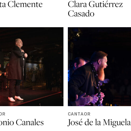
ta Clemente
Clara Gutiérrez
Casado
OR
CANTAOR
onio Canales
José de la Miguela