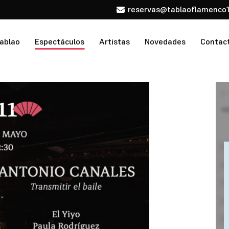
reservas@tablaoflamenco1
tablao
Espectáculos
Artistas
Novedades
Contac