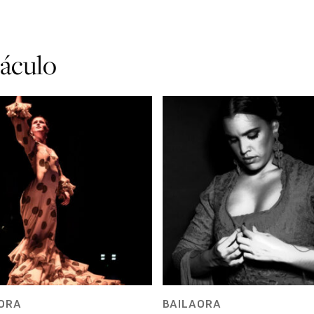
táculo
ORA
BAILAORA