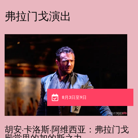
弗拉门戈演出
8月8日至9日
新秀的老灵魂：克劳迪娅·德·乌特