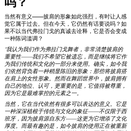
吗？
当然有意义——披肩的形象如此强烈，有时让人感
觉它属于过去。但在今天，它仍然有话要说吗？如
果不以当代弗拉门戈的真诚去诠释，它是否会变成
一种陈词滥调？
“我认为我们作为弗拉门戈舞者，非常清楚披肩的
重要性——我们不希望它被遗忘，而是继续将它作
为我们传统和文化的一部分来使用。确实，如今我
们依然背负着一种稍显陈旧的形象：那些将披肩搭
在肩上的女性形象。然而在舞蹈世界中，披肩拥有
自己的地位、认可，更重要的是，它值得被尊重，
因为它是最难掌控的元素之一。
当然，它在当代依然有很多可以表达的意义。它是
一种深深植根于传统与文化的象征——不仅限于西
班牙，因为披肩源自东方——这更为它增添了文化
厚度。而最有趣的是，如今披肩的使用正在被重新