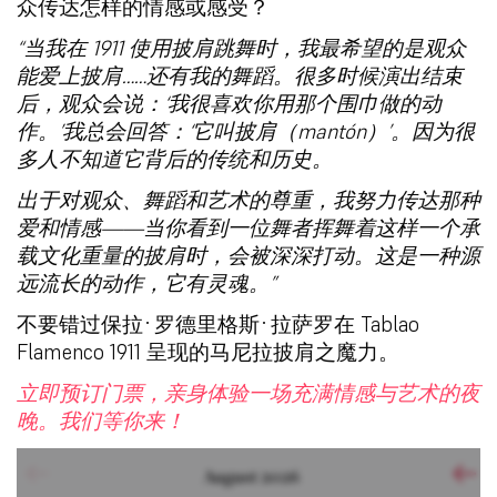
众传达怎样的情感或感受？
“当我在 1911 使用披肩跳舞时，我最希望的是观众
能爱上披肩……还有我的舞蹈。很多时候演出结束
后，观众会说：‘我很喜欢你用那个围巾做的动
作。’我总会回答：‘它叫披肩（mantón）’。因为很
多人不知道它背后的传统和历史。
出于对观众、舞蹈和艺术的尊重，我努力传达那种
爱和情感——当你看到一位舞者挥舞着这样一个承
载文化重量的披肩时，会被深深打动。这是一种源
远流长的动作，它有灵魂。”
不要错过保拉·罗德里格斯·拉萨罗在 Tablao
Flamenco 1911 呈现的马尼拉披肩之魔力。
立即预订门票，亲身体验一场充满情感与艺术的夜
晚。我们等你来！