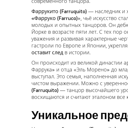
современного танцора.
Фаррукито (Farruquito)
— наследник и х
«Фарруко (Farruco)
», чьё искусство с
молодых и опытных танцоров. Он дебю
Йорке в возрасте пяти лет. С тех пор 
уважения и развивая характерные черт
гастроли по Европе и Японии, укрепл
оставит след
в истории.
Он происходит из великой династии а
Фаррука» и отца «Эль Морено» до мла
выступал. Это семья, наполненная иск
чистом выражении. Можно с увереннос
(Farruquito)
— танцор высочайшего уров
восхищаются и считают эталоном все 
Уникальное пред