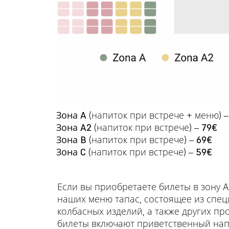
Зона A
(напиток при встрече + меню) 
Зона A2
(напиток при встрече) –
79€
Зона B
(напиток при встрече) –
69€
Зона C
(напиток при встрече) –
59€
Если вы приобретаете билеты в зону A
наших меню тапас, состоящее из спе
колбасных изделий, а также других про
билеты включают приветственный нап