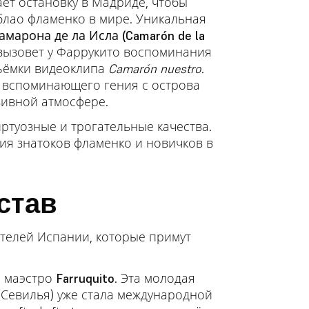
ет остановку в Мадриде, чтобы
блао фламенко в мире. Уникальная
амарона де ла Исла (Camarón de la
вызовет у Фаррукито воспоминания
съёмки видеоклипа
Camarón nuestro
.
 вспоминающего гения с острова
юзивной атмосфере.
иртуозные и трогательные качества.
я знатоков фламенко и новичков в
став
телей Испании, которые примут
с маэстро
Farruquito
. Эта молодая
Севилья) уже стала международной