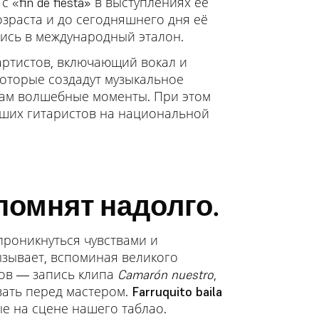
 «fin de fiesta» в выступлениях её
озраста и до сегодняшнего дня её
ись в международный эталон.
ртистов, включающий вокал и
которые создадут музыкальное
нам волшебные моменты. При этом
чших гитаристов на национальной
помнят надолго.
проникнуться чувствами и
зывает, вспоминая великого
тов — запись клипа
Camarón nuestro
,
евать перед мастером.
Farruquito baila
е на сцене нашего таблао.