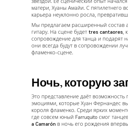
звездой. Её сценический опыт начался с
матери, Хуаны Амайи. С пятилетнего в
карьера неуклонно росла, превративш
Мы предлагаем расширенный состав а
гитару. На сцене будет
tres cantaores
, 
сопровождение для танца и подарят 
они всегда будут в сопровождении лу
фламенко-сцене.
Ночь, которую за
Это представление даёт возможность 
эмоциями, которые Хуан Фернандес вы
короля фламенко. Среди ярких момен
где совсем юный Farruquito смог танц
a Camarón
в ночь его рождения впервы