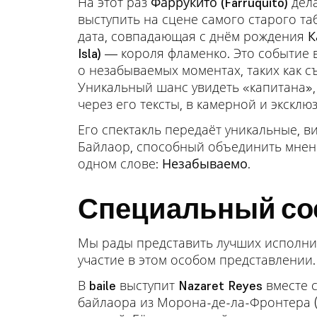
На этот раз
Фаррукито (Farruquito)
дела
выступить на сцене самого старого та
дата, совпадающая с днём рождения
К
Isla)
— короля фламенко. Это событие 
о незабываемых моментах, таких как 
Уникальный шанс увидеть «капитана»,
через его тексты, в камерной и экскл
Его спектакль передаёт уникальные, в
Байлаор, способный объединить мнени
одном слове:
Незабываемо
.
Специальный со
Мы рады представить лучших исполни
участие в этом особом представлении.
В
baile
выступит
Nazaret Reyes
вместе 
байлаора из Морона-де-ла-Фронтера (