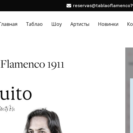
reservas@tablaoflamenco1
Главная
Таблао
Шоу
Артисты
Новинки
Ко
Flamenco 1911