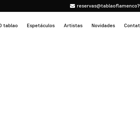
reservas@tablaoflamenco1
O tablao
Espetáculos
Artistas
Novidades
Conta