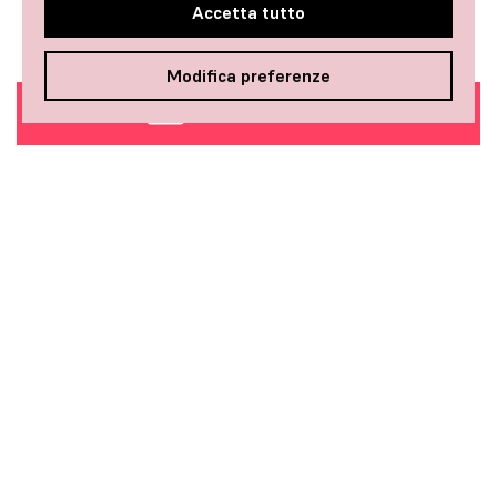
Accetta tutto
Modifica preferenze
COMPRA BIGLIETTI
[vr_mini_calendar]