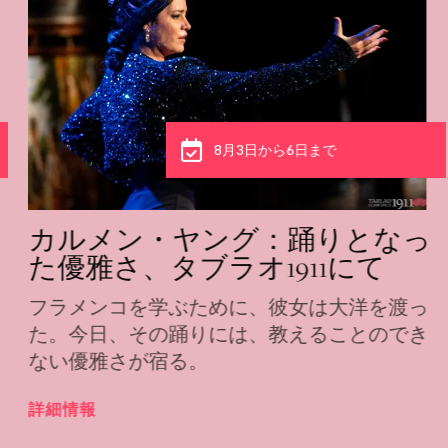
8月3日から6日まで
カルメン・ヤング：踊りとなっ
た優雅さ、タブラオ1911にて
フラメンコを学ぶために、彼女は大洋を渡っ
た。今日、その踊りには、教えることのでき
ない優雅さが宿る。
詳細情報