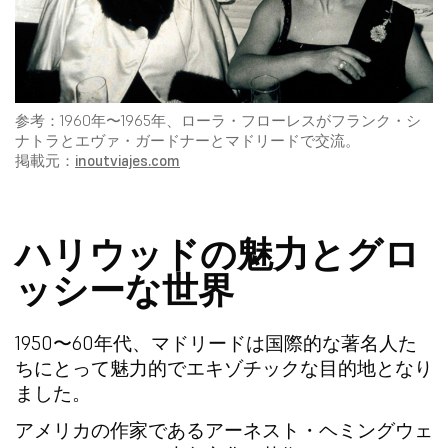
参考：1960年〜1965年、ローラ・フローレスがフランク・シ
ナトラとエヴァ・ガードナーとマドリードで交流。
掲載元：
inoutviajes.com
ハリウッドの魅力とグロ
ッシーな世界
1950〜60年代、マドリードは国際的な著名人た
ちにとって魅力的でエキゾチックな目的地となり
ました。
アメリカの作家である
アーネスト・ヘミングウェ