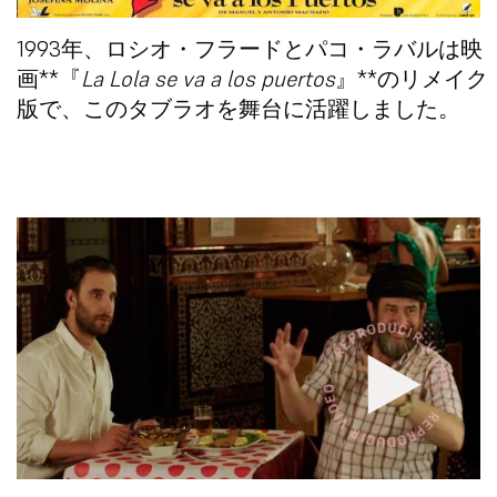
1993年、
ロシオ・フラード
と
パコ・ラバル
は映
画**『
La Lola se va a los puertos
』**のリメイク
版で、このタブラオを舞台に活躍しました。