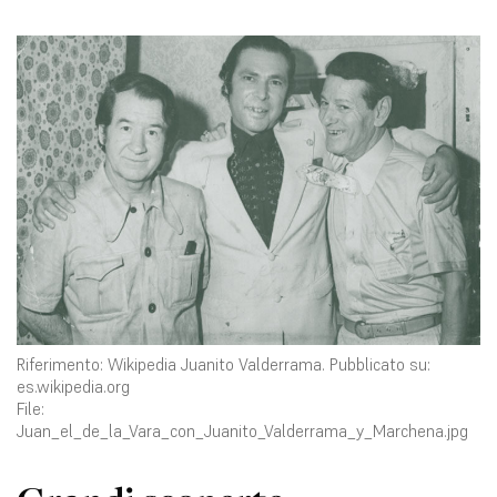
Riferimento: Wikipedia Juanito Valderrama. Pubblicato su:
es.wikipedia.org
File:
Juan_el_de_la_Vara_con_Juanito_Valderrama_y_Marchena.jpg