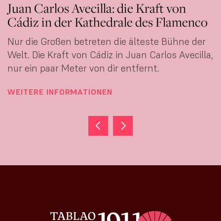
Carmen Young: Eleganz, die zum T
enco
wird, im Tablao 1911
 der
Sie überquerte einen Ozean, um Flamenco
cilla,
tanzen zu lernen. Heute tanzt sie ihn mit ei
Eleganz, die sich nicht lehren lässt.
WEITERE INFORMATIONEN