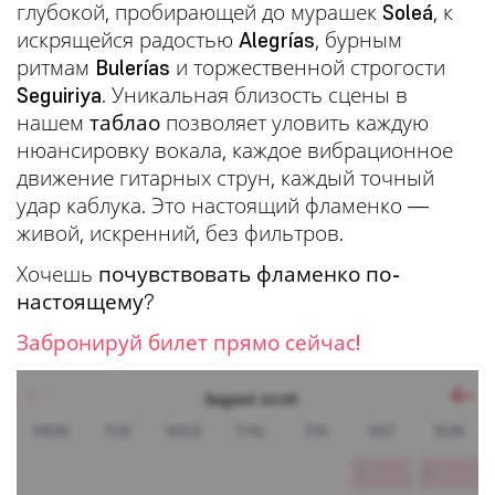
глубокой, пробирающей до мурашек
Soleá
, к
искрящейся радостью
Alegrías
, бурным
ритмам
Bulerías
и торжественной строгости
Seguiriya
. Уникальная близость сцены в
нашем
таблао
позволяет уловить каждую
нюансировку вокала, каждое вибрационное
движение гитарных струн, каждый точный
удар каблука. Это настоящий фламенко —
живой, искренний, без фильтров.
Хочешь
почувствовать фламенко по-
настоящему
?
Забронируй билет прямо сейчас!