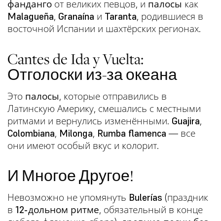
фанданго
от великих певцов, и
палосы
как
Malagueña
,
Granaína
и
Taranta
, родившиеся в
восточной Испании и шахтёрских регионах.
Cantes de Ida y Vuelta:
Отголоски из-за океана
Это
палосы
, которые отправились в
Латинскую Америку, смешались с местными
ритмами и вернулись изменёнными.
Guajira
,
Colombiana
,
Milonga
,
Rumba flamenca
— все
они имеют особый вкус и колорит.
И Многое Другое!
Невозможно не упомянуть
Bulerías
(праздник
в
12-дольном ритме
, обязательный в конце