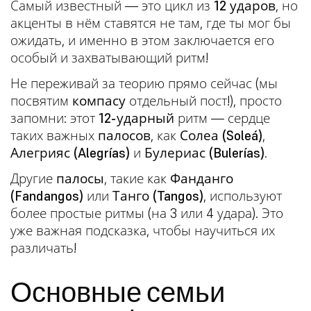
Самый известный — это цикл из
12 ударов
, но
акценты в нём ставятся не там, где ты мог бы
ожидать, и именно в этом заключается его
особый и захватывающий ритм!
Не переживай за теорию прямо сейчас (мы
посвятим
компасу
отдельный пост!), просто
запомни: этот
12-ударный
ритм — сердце
таких важных
палосов
, как
Солеа (Soleá)
,
Алегрияс (Alegrías)
и
Булериас (Bulerías)
.
Другие
палосы
, такие как
Фанданго
(Fandangos)
или
Танго (Tangos)
, используют
более простые ритмы (на 3 или 4 удара). Это
уже важная подсказка, чтобы научиться их
различать!
Основные семьи