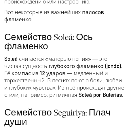
происхождению или настроению.
Вот некоторые из важнейших
палосов
фламенко
:
Семейство Soleá: Ось
фламенко
Soleá
считается «матерью пения» — это
чистая сущность
глубокого фламенко (jondo)
.
Её
компас из 12 ударов
— медленный и
торжественный. В песнях поют о боли, любви
и глубоких чувствах. Из неё происходят другие
стили, например, ритмичная
Soleá por Bulerías
.
Семейство Seguiriya: Плач
души