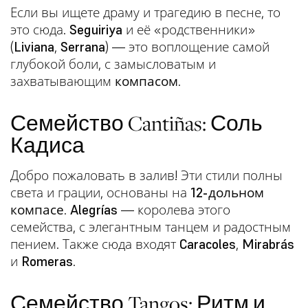
Если вы ищете драму и трагедию в песне, то
это сюда.
Seguiriya
и её «родственники»
(
Liviana
,
Serrana
) — это воплощение самой
глубокой боли, с замысловатым и
захватывающим
компасом
.
Семейство Cantiñas: Соль
Кадиса
Добро пожаловать в залив! Эти стили полны
света и грации, основаны на
12-дольном
компасе
.
Alegrías
— королева этого
семейства, с элегантным танцем и радостным
пением. Также сюда входят
Caracoles
,
Mirabrás
и
Romeras
.
Семейство Tangos: Ритм и