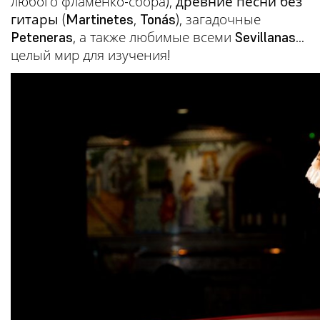
любого фламенко-сбора),
древние песни без
гитары
(
Martinetes
,
Tonás
), загадочные
Peteneras
, а также любимые всеми
Sevillanas
…
целый мир для изучения!