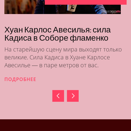
Хуан Карлос Авесилья: сила
Кадиса в Соборе фламенко
На старейшую сцену мира выходят только
великие. Сила Кадиса в Хуане Карлосе
Авесилье — в паре метров от вас.
ПОДРОБНЕЕ