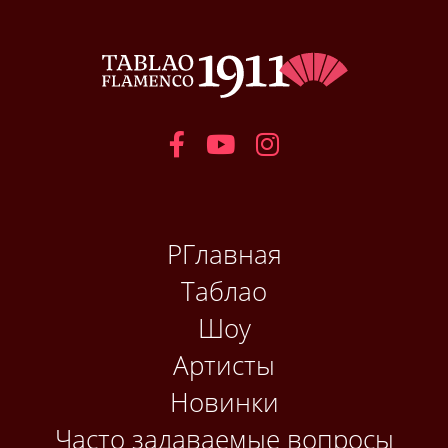
РГлавная
Таблао
Шоу
Артисты
Новинки
Часто задаваемые вопросы