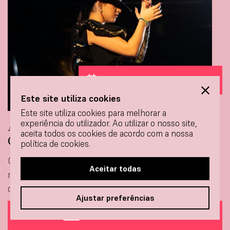
De 8 a 9 de agosto
Este site utiliza cookies
Este site utiliza cookies para melhorar a
A alma antiga de um novo talento:
experiência do utilizador. Ao utilizar o nosso site,
aceita todos os cookies de acordo com a nossa
Claudia de Utrera
política de cookies.
Convidamos você a descobrir a força e a
Aceitar todas
maturidade de Claudia de Utrera, uma bailaora
que prova que
Ajustar preferências
MAIS INFORMAÇÕES
COMPRAR INGRESSOS