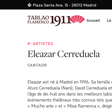
Plaza Santa Ana, 15 - 28012 Madrid
Accueil
Le
ARTISTES
Eleazar Cerreduela
CANTAOR
Eleazar est né à Madrid en 1996. Sa famill
Aturo Cerreduela (Nani), David Cerreduela et 
l’âge de dix-huit ans dans les meilleurs tab
événements théâtraux très connus tels que 
« Mucho arte » et « Misa flamenca », dirigé