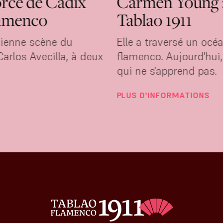
force de Cadix
Carmen Young : 
lamenco
Tablao 1911
ncienne scène du
Elle a traversé un océ
arlos Avecilla, à deux
flamenco. Aujourd'hui,
qui ne s'apprend pas.
PLUS D'INFORMATIONS