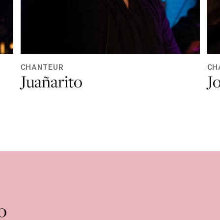
CHANTEUR
CH
Juañarito
Jo
o