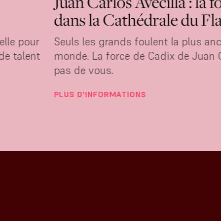
Juan Carlos Avecilla : la 
dans la Cathédrale du F
elle pour
Seuls les grands foulent la plus a
de talent
monde. La force de Cadix de Juan C
pas de vous.
PLUS D'INFORMATIONS